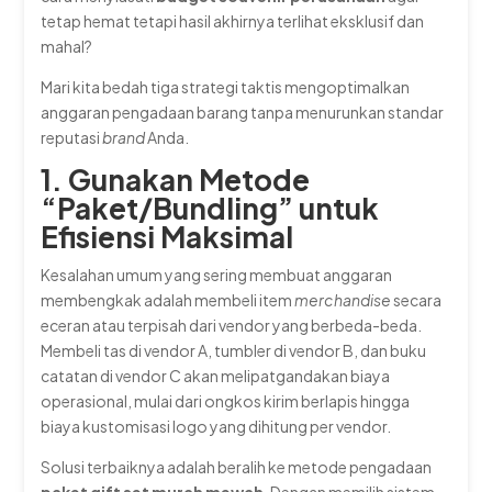
tetap hemat tetapi hasil akhirnya terlihat eksklusif dan
mahal?
Mari kita bedah tiga strategi taktis mengoptimalkan
anggaran pengadaan barang tanpa menurunkan standar
reputasi
brand
Anda.
1. Gunakan Metode
“Paket/Bundling” untuk
Efisiensi Maksimal
Kesalahan umum yang sering membuat anggaran
membengkak adalah membeli item
merchandise
secara
eceran atau terpisah dari vendor yang berbeda-beda.
Membeli tas di vendor A, tumbler di vendor B, dan buku
catatan di vendor C akan melipatgandakan biaya
operasional, mulai dari ongkos kirim berlapis hingga
biaya kustomisasi logo yang dihitung per vendor.
Solusi terbaiknya adalah beralih ke metode pengadaan
paket gift set murah mewah
. Dengan memilih sistem