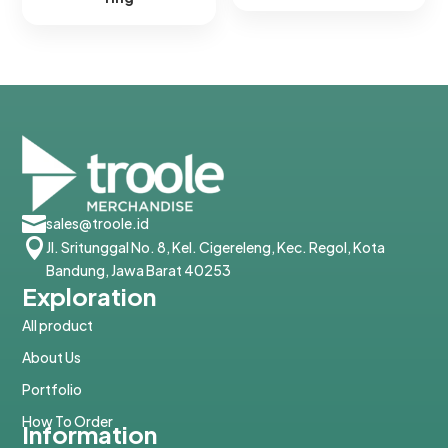

sales@troole.id

Jl. Sritunggal No. 8, Kel. Cigereleng, Kec. Regol, Kota
Bandung, Jawa Barat 40253
Exploration
All product
About Us
Portfolio
How To Order
Information