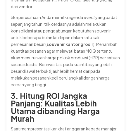
dari vendor.
Jika perusahaan Anda memiliki agenda
event
yang padat
sepanjang tahun, trik cerdasnya adalah melakukan
konsolidasi atau penggabungan kebutuhan souvenir
untuk beberapa bulan ke depan dalam satu kali
pemesanan besar (
souvenir kantor grosir
). Menambah
kuantitas pesanan agar melewati batas MOQ tertentu
akan menurunkan harga pokok produksi (HPP) per satuan
secara drastis. Berinvestasi pada kuantitas yang lebih
besar di awal terbukti jauh lebih hemat daripada
melakukan pesanan kecil berulang kali dengan harga
eceran yang tinggi.
3. Hitung ROI Jangka
Panjang: Kualitas Lebih
Utama dibanding Harga
Murah
Saat mempresentasikan draf anggaran kepada manajer