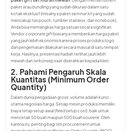
paket atau
bundling
yang sudah dikurasi dalam satu
kotak eksklusif (misalnya paket
seminar kit
yang sudah
mencakup tas pouch, tumbler stainless, dan notebook),
Anda bisa memangkas harga satuan secara signifikan.
Vendor
corporate gift
biasanya memberikan harga paket
yang jauh lebih ekonomis karena proses produksi logo
dan pengemasan dilakukan secara massal di satu tempat
kerja. Hasilnya, presentasi hadiah terlihat jauh lebih
mewah dan terkonsep saat diserahkan kepada klien.
2. Pahami Pengaruh Skala
Kuantitas (Minimum Order
Quantity)
Dalam dunia pengadaan grosir, volume adalah kunci
utama negosiasi harga. Setiap mesin produksi memiliki
biaya tetap setup awal (
fixed setup cost
), baik untuk
mencetak 50 buah maupun 500 buah souvenir. Oleh
karena itu, penting bagi tim
procurement
untuk
memahami kebijakan
Minimum Order Quantity
(MOQ)