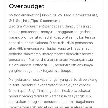
Overbudget
by
troolemarketing
|
Jun 23, 2026
|
Blog
,
Corporate Gift
,
Gift Set
,
Info
,
Tips
|
0 comments
Bagi tim
Procurement
(pengadaan) dan purchasing di
sebuah perusahaan, menyusun anggaran pengadaan
barang promosi atau hadiah korporat sering kali terasa
seperti buah simalakama. Di satu sisi, divisi pemasaran
atau HRD menginginkan hadiah yang terlihat premium,
berkelas, dan mampu merepresentasikan citra mewah
perusahaan. Namun di sisi lain, manajer keuangan atau
Chief Financial Officer
(CFO) menuntut efisiensi biaya
yang ketat agar tidak terjadi
overbudget
.
Menyelaraskan dua kepentingan yang bertolak belakang
ini tentu membutuhkan strategi belanja yang cerdas
(
smart spending
). Tim pengadaan tidak bisa sekadar
memilih barang termurah, karena kualitas yang buruk
justru akan merugikan perusahaan. Lantas, bagaimana
cara menyiasati
budget souvenir perusahaan
agar