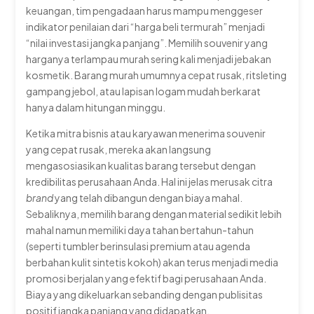
keuangan, tim pengadaan harus mampu menggeser
indikator penilaian dari “harga beli termurah” menjadi
“nilai investasi jangka panjang”. Memilih souvenir yang
harganya terlampau murah sering kali menjadi jebakan
kosmetik. Barang murah umumnya cepat rusak, ritsleting
gampang jebol, atau lapisan logam mudah berkarat
hanya dalam hitungan minggu.
Ketika mitra bisnis atau karyawan menerima souvenir
yang cepat rusak, mereka akan langsung
mengasosiasikan kualitas barang tersebut dengan
kredibilitas perusahaan Anda. Hal ini jelas merusak citra
brand
yang telah dibangun dengan biaya mahal.
Sebaliknya, memilih barang dengan material sedikit lebih
mahal namun memiliki daya tahan bertahun-tahun
(seperti tumbler berinsulasi premium atau agenda
berbahan kulit sintetis kokoh) akan terus menjadi media
promosi berjalan yang efektif bagi perusahaan Anda.
Biaya yang dikeluarkan sebanding dengan publisitas
positif jangka panjang yang didapatkan.