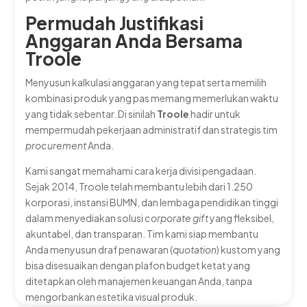
Permudah Justifikasi
Anggaran Anda Bersama
Troole
Menyusun kalkulasi anggaran yang tepat serta memilih
kombinasi produk yang pas memang memerlukan waktu
yang tidak sebentar. Di sinilah
Troole
hadir untuk
mempermudah pekerjaan administratif dan strategis tim
procurement
Anda.
Kami sangat memahami cara kerja divisi pengadaan.
Sejak 2014, Troole telah membantu lebih dari 1.250
korporasi, instansi BUMN, dan lembaga pendidikan tinggi
dalam menyediakan solusi
corporate gift
yang fleksibel,
akuntabel, dan transparan. Tim kami siap membantu
Anda menyusun draf penawaran (
quotation
) kustom yang
bisa disesuaikan dengan plafon budget ketat yang
ditetapkan oleh manajemen keuangan Anda, tanpa
mengorbankan estetika visual produk.