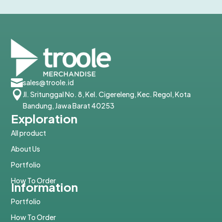

sales@troole.id

Jl. Sritunggal No. 8, Kel. Cigereleng, Kec. Regol, Kota
Bandung, Jawa Barat 40253
Exploration
All product
About Us
Portfolio
How To Order
Information
Portfolio
How To Order