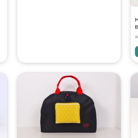
M
B
A