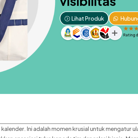
visibilitas
Lihat Produk
Hubun
☆
☆
Rating d
kalender. Ini adalah momen krusial untuk mengatur u