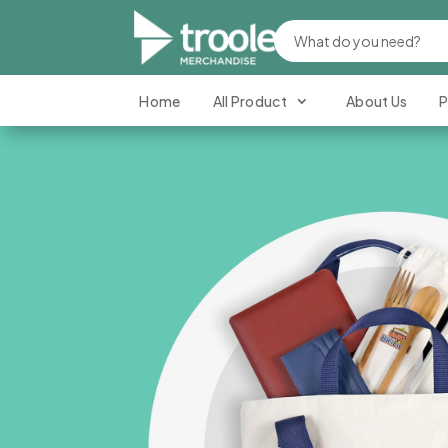
Home
All Product
About Us
P