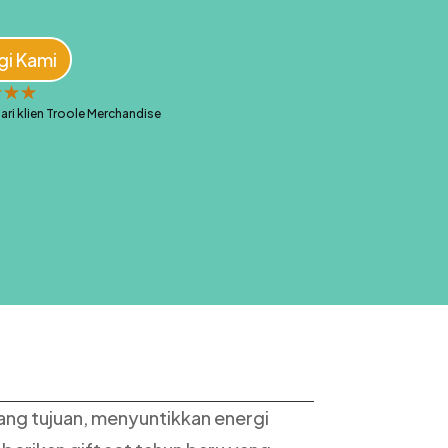
gi Kami
☆
☆
☆
ari klien Troole Merchandise
lang tujuan, menyuntikkan energi