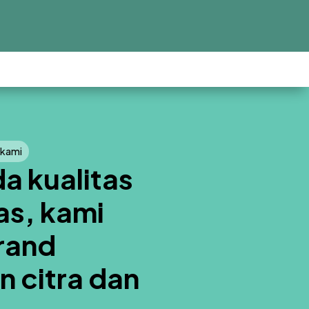
 kami
a kualitas
as, kami
rand
 citra dan