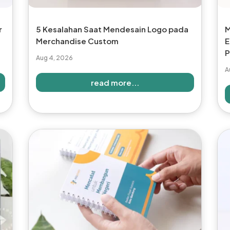
r
5 Kesalahan Saat Mendesain Logo pada
M
Merchandise Custom
E
P
Aug 4, 2026
A
read more...