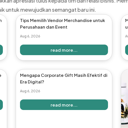
kkan apresiasi tulus kepada tim dan relasi bisnis. Me
aik untuk mewujudkan semangat baru ini.
h
Tips Memilih Vendor Merchandise untuk
M
Perusahaan dan Event
u
Aug 6, 2026
A
read more...
e
Mengapa Corporate Gift Masih Efektif di
Era Digital?
Aug 6, 2026
read more...