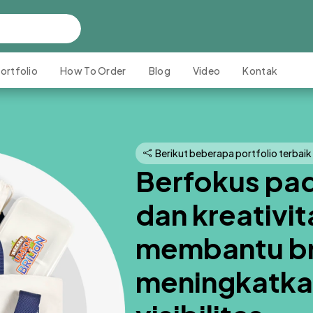
ortfolio
How To Order
Blog
Video
Kontak
Berikut beberapa portfolio terbaik
Berfokus pad
dan kreativit
membantu b
meningkatkan