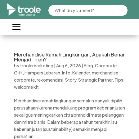
Merchandise Ramah Lingkungan, Apakah Benar
Menjadi Tren?
by
troolemarketing
|
Aug 6, 2026
|
Blog
,
Corporate
Gift
,
Hampers Lebaran
,
Info
,
Kalender
,
merchandise
corporate
,
rekomendasi
,
Story
,
Strategic Partner
,
Tips
,
welcome kit
Merchandise ramah lingkungan semakin banyak dipilih
perusahaan karena mendukung program keberlanjutan
sekaligus meningkatkan citra brand di mata pelanggan
dan mitra bisnis. Dalam beberapa tahun terakhir, isu
keberlanjutan (sustainability) semakin menjadi
perhatian...