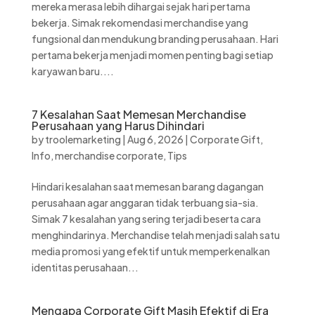
mereka merasa lebih dihargai sejak hari pertama
bekerja. Simak rekomendasi merchandise yang
fungsional dan mendukung branding perusahaan. Hari
pertama bekerja menjadi momen penting bagi setiap
karyawan baru....
7 Kesalahan Saat Memesan Merchandise
Perusahaan yang Harus Dihindari
by
troolemarketing
|
Aug 6, 2026
|
Corporate Gift
,
Info
,
merchandise corporate
,
Tips
Hindari kesalahan saat memesan barang dagangan
perusahaan agar anggaran tidak terbuang sia-sia.
Simak 7 kesalahan yang sering terjadi beserta cara
menghindarinya. Merchandise telah menjadi salah satu
media promosi yang efektif untuk memperkenalkan
identitas perusahaan...
Mengapa Corporate Gift Masih Efektif di Era