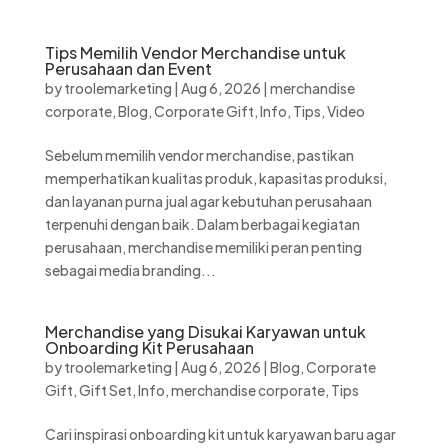
Tips Memilih Vendor Merchandise untuk
Perusahaan dan Event
by
troolemarketing
|
Aug 6, 2026
|
merchandise
corporate
,
Blog
,
Corporate Gift
,
Info
,
Tips
,
Video
Sebelum memilih vendor merchandise, pastikan
memperhatikan kualitas produk, kapasitas produksi,
dan layanan purna jual agar kebutuhan perusahaan
terpenuhi dengan baik. Dalam berbagai kegiatan
perusahaan, merchandise memiliki peran penting
sebagai media branding...
Merchandise yang Disukai Karyawan untuk
Onboarding Kit Perusahaan
by
troolemarketing
|
Aug 6, 2026
|
Blog
,
Corporate
Gift
,
Gift Set
,
Info
,
merchandise corporate
,
Tips
Cari inspirasi onboarding kit untuk karyawan baru agar