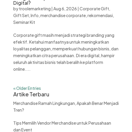
Digital?
by
troolemarketing
|
Aug 6, 2026
|
Corporate Gift
,
Gift Set
,
Info
,
merchandise corporate
,
rekomendasi
,
Seminar Kit
Corporate gift masih menjadi strategi branding yang
efektif. Ketahui manfaatnya untuk meningkatkan
loyalitas pelanggan, memperkuat hubungan bisnis, dan
meningkatkan citra perusahaan. Di era digital, hampir
seluruh aktivitas bisnis telah beralih ke platform
online....
« Older Entries
Artike Terbaru
Merchandise Ramah Lingkungan, Apakah Benar Menjadi
Tren?
Tips Memilih Vendor Merchandise untuk Perusahaan
dan Event