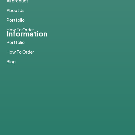
All product
About Us
Portfolio
How To Order
Information
Portfolio
How To Order
Blog