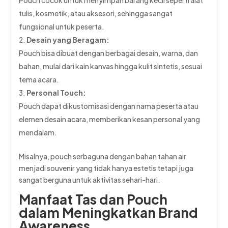
Pouch cocok untuk menyimpan barang kecil seperti alat
tulis, kosmetik, atau aksesori, sehingga sangat
fungsional untuk peserta.
Desain yang Beragam:
Pouch bisa dibuat dengan berbagai desain, warna, dan
bahan, mulai dari kain kanvas hingga kulit sintetis, sesuai
tema acara.
Personal Touch:
Pouch dapat dikustomisasi dengan nama peserta atau
elemen desain acara, memberikan kesan personal yang
mendalam.
Misalnya, pouch serbaguna dengan bahan tahan air
menjadi souvenir yang tidak hanya estetis tetapi juga
sangat berguna untuk aktivitas sehari-hari.
Manfaat Tas dan Pouch
dalam Meningkatkan Brand
Awareness