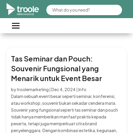
Tas Seminar dan Pouch:
Souvenir Fungsional yang
Menarik untuk Event Besar
by
troolemarketing
|
Dec 4, 2024
|
Info
Dalam sebuah event besar seperti seminar, konferensi,
atau workshop, souvenir bukan sekadar cendera mata.
Souvenir yang fungsional seperti tas seminar dan pouch
tidak hanya memberikan manfaat praktis kepada
peserta, tetapi juga memperkuat citra brand
penyelenggara. Dengan kombinasi estetika, kegunaan,