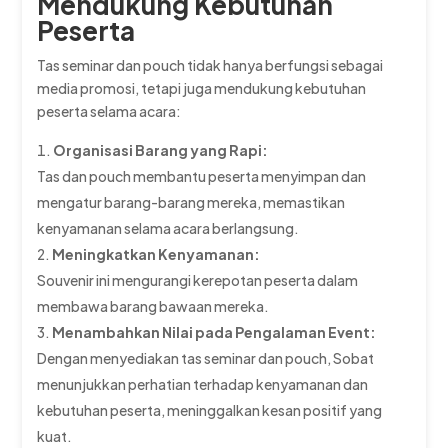
Mendukung Kebutuhan
Peserta
Tas seminar dan pouch tidak hanya berfungsi sebagai
media promosi, tetapi juga mendukung kebutuhan
peserta selama acara:
Organisasi Barang yang Rapi:
Tas dan pouch membantu peserta menyimpan dan
mengatur barang-barang mereka, memastikan
kenyamanan selama acara berlangsung.
Meningkatkan Kenyamanan:
Souvenir ini mengurangi kerepotan peserta dalam
membawa barang bawaan mereka.
Menambahkan Nilai pada Pengalaman Event:
Dengan menyediakan tas seminar dan pouch, Sobat
menunjukkan perhatian terhadap kenyamanan dan
kebutuhan peserta, meninggalkan kesan positif yang
kuat.