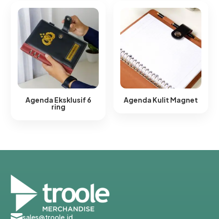
Agenda Eksklusif 6
Agenda Kulit Magnet​
ring​

sales@troole.id