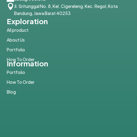

Jl. Sritunggal No. 8, Kel. Cigereleng, Kec. Regol, Kota
Bandung, Jawa Barat 40253
Exploration
All product
About Us
Portfolio
How To Order
Information
Portfolio
How To Order
Blog