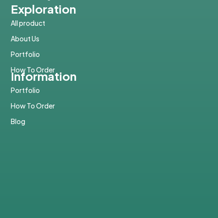
Exploration
All product
About Us
Portfolio
How To Order
Information
Portfolio
How To Order
Blog