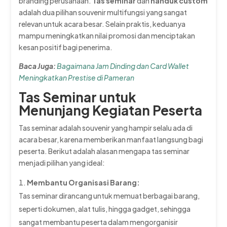
branding perusahaan.
Tas seminar
dan
handuk custom
adalah dua pilihan souvenir multifungsi yang sangat
relevan untuk acara besar. Selain praktis, keduanya
mampu meningkatkan nilai promosi dan menciptakan
kesan positif bagi penerima.
Baca Juga:
Bagaimana Jam Dinding dan Card Wallet
Meningkatkan Prestise di Pameran
Tas Seminar untuk
Menunjang Kegiatan Peserta
Tas seminar adalah souvenir yang hampir selalu ada di
acara besar, karena memberikan manfaat langsung bagi
peserta. Berikut adalah alasan mengapa tas seminar
menjadi pilihan yang ideal:
Membantu Organisasi Barang:
Tas seminar dirancang untuk memuat berbagai barang,
seperti dokumen, alat tulis, hingga gadget, sehingga
sangat membantu peserta dalam mengorganisir