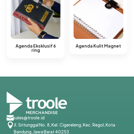
Agenda Eksklusif 6
Agenda Kulit Magnet​
ring​

sales@troole.id

Jl. Sritunggal No. 8, Kel. Cigereleng, Kec. Regol, Kota
Bandung, Jawa Barat 40253