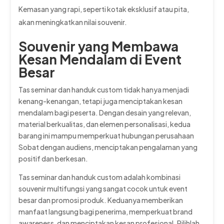
Kemasan yang rapi, seperti kotak eksklusif atau pita,
akan meningkatkan nilai souvenir.
Souvenir yang Membawa
Kesan Mendalam di Event
Besar
Tas seminar dan handuk custom tidak hanya menjadi
kenang-kenangan, tetapi juga menciptakan kesan
mendalam bagi peserta. Dengan desain yang relevan,
material berkualitas, dan elemen personalisasi, kedua
barang ini mampu memperkuat hubungan perusahaan
Sobat dengan audiens, menciptakan pengalaman yang
positif dan berkesan.
Tas seminar dan handuk custom adalah kombinasi
souvenir multifungsi yang sangat cocok untuk event
besar dan promosi produk. Keduanya memberikan
manfaat langsung bagi penerima, memperkuat brand
awareness, dan menciptakan kesan profesional. Pilihlah