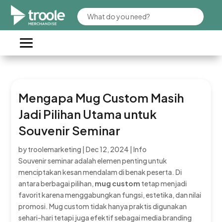
Mengapa Mug Custom Masih
Jadi Pilihan Utama untuk
Souvenir Seminar
by
troolemarketing
|
Dec 12, 2024
|
Info
Souvenir seminar adalah elemen penting untuk
menciptakan kesan mendalam di benak peserta. Di
antara berbagai pilihan,
mug custom
tetap menjadi
favorit karena menggabungkan fungsi, estetika, dan nilai
promosi. Mug custom tidak hanya praktis digunakan
sehari-hari tetapi juga efektif sebagai media branding