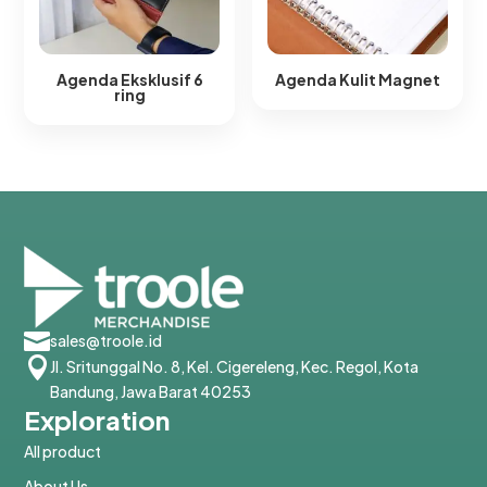
Agenda Eksklusif 6
Agenda Kulit Magnet​
ring​

sales@troole.id

Jl. Sritunggal No. 8, Kel. Cigereleng, Kec. Regol, Kota
Bandung, Jawa Barat 40253
Exploration
All product
About Us