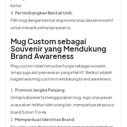
luntur.
Pertimbangkan Bentuk Unik:
Pilih mug dengan bentuk ergonomis atau desain inovatif
untuk menarik perhatian peserta.
Mug Custom sebagai
Souvenir yang Mendukung
Brand Awareness
Mug custom tidak hanya berfungsi sebagai souvenir,
tetapi juga alat pemasaran yang efektif. Berikut adalah
bagaimana mug custom mendukung brand awareness:
Promosi Jangka Panjang:
Setiap kali peserta menggunakan mug, logo atau pesan
acara akan terlihat oleh orang lain, memperluas eksposur
brand Sobat Troole.
Memperkuat Identitas Brand:
Souvenir yang dirancang dengan cermat mencerminkan