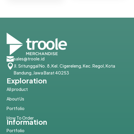

sales@troole.id

Jl. Sritunggal No. 8, Kel. Cigereleng, Kec. Regol, Kota
Bandung, Jawa Barat 40253
Exploration
All product
About Us
Portfolio
How To Order
Information
Portfolio