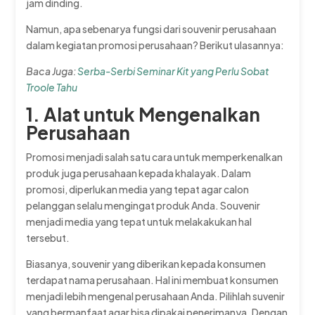
jam dinding.
Namun, apa sebenarya fungsi dari souvenir perusahaan
dalam kegiatan promosi perusahaan? Berikut ulasannya:
Baca Juga:
Serba-Serbi Seminar Kit yang Perlu Sobat
Troole Tahu
1. Alat untuk Mengenalkan
Perusahaan
Promosi menjadi salah satu cara untuk memperkenalkan
produk juga perusahaan kepada khalayak. Dalam
promosi, diperlukan media yang tepat agar calon
pelanggan selalu mengingat produk Anda. Souvenir
menjadi media yang tepat untuk melakakukan hal
tersebut.
Biasanya, souvenir yang diberikan kepada konsumen
terdapat nama perusahaan. Hal ini membuat konsumen
menjadi lebih mengenal perusahaan Anda. Pilihlah suvenir
yang bermanfaat agar bisa dipakai penerimanya. Dengan