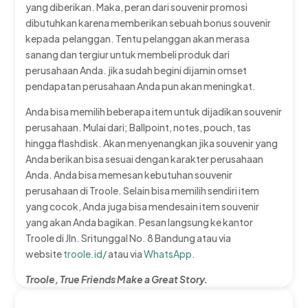
yang diberikan. Maka, peran dari souvenir promosi
dibutuhkan karena memberikan sebuah bonus souvenir
kepada pelanggan. Tentu pelanggan akan merasa
sanang dan tergiur untuk membeli produk dari
perusahaan Anda. jika sudah begini dijamin omset
pendapatan perusahaan Anda pun akan meningkat.
Anda bisa memilih beberapa item untuk dijadikan souvenir
perusahaan. Mulai dari; Ballpoint, notes, pouch, tas
hingga flashdisk. Akan menyenangkan jika souvenir yang
Anda berikan bisa sesuai dengan karakter perusahaan
Anda. Anda bisa memesan kebutuhan souvenir
perusahaan di Troole. Selain bisa memilih sendiri item
yang cocok, Anda juga bisa mendesain item souvenir
yang akan Anda bagikan. Pesan langsung ke kantor
Troole di Jln. Sritunggal No. 8 Bandung atau via
website
troole.id/
atau via
WhatsApp
.
Troole, True Friends Make a Great Story.