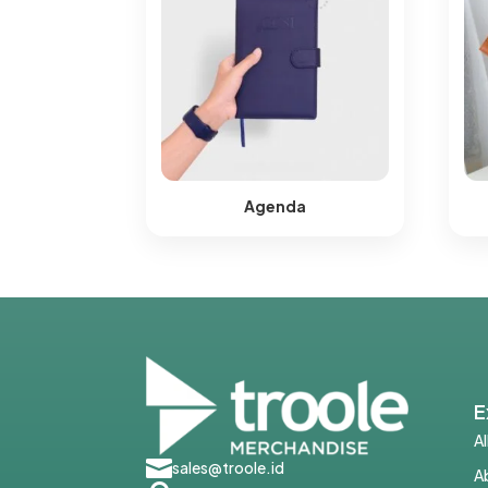
Agenda
E
A

sales@troole.id
A