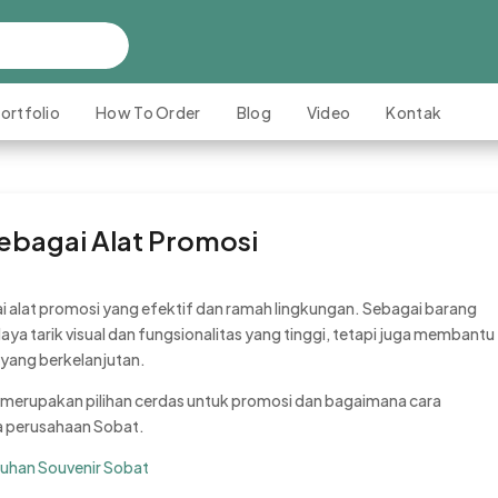
ortfolio
How To Order
Blog
Video
Kontak
ebagai Alat Promosi
ai alat promosi yang efektif dan ramah lingkungan. Sebagai barang
a tarik visual dan fungsionalitas yang tinggi, tetapi juga membantu
yang berkelanjutan.
 merupakan pilihan cerdas untuk promosi dan bagaimana cara
 perusahaan Sobat.
uhan Souvenir Sobat