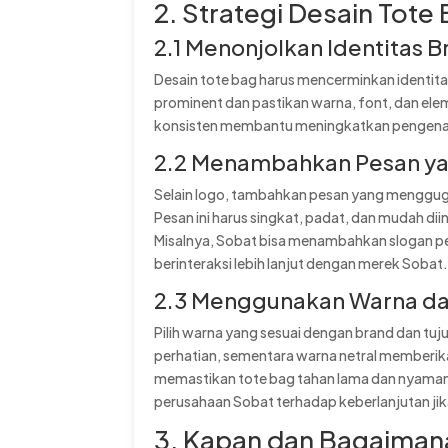
2. Strategi Desain Tote
2.1 Menonjolkan Identitas 
Desain tote bag harus mencerminkan identit
prominent dan pastikan warna, font, dan ele
konsisten membantu meningkatkan pengenala
2.2 Menambahkan Pesan y
Selain logo, tambahkan pesan yang menggug
Pesan ini harus singkat, padat, dan mudah di
Misalnya, Sobat bisa menambahkan slogan p
berinteraksi lebih lanjut dengan merek Sobat
2.3 Menggunakan Warna dan
Pilih warna yang sesuai dengan brand dan tu
perhatian, sementara warna netral memberikan 
memastikan tote bag tahan lama dan nyaman 
perusahaan Sobat terhadap keberlanjutan ji
3. Kapan dan Bagaiman