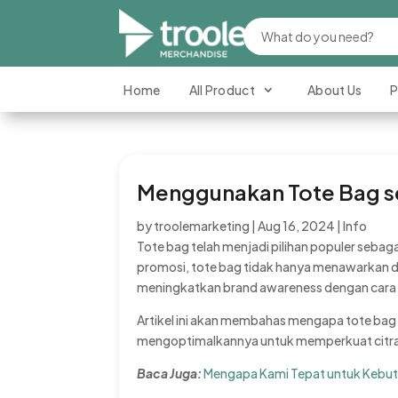
Home
All Product
About Us
P
Menggunakan Tote Bag s
by
troolemarketing
|
Aug 16, 2024
|
Info
Tote bag telah menjadi pilihan populer sebag
promosi, tote bag tidak hanya menawarkan day
meningkatkan brand awareness dengan cara 
Artikel ini akan membahas mengapa tote bag
mengoptimalkannya untuk memperkuat citra
Baca Juga:
Mengapa Kami Tepat untuk Kebut