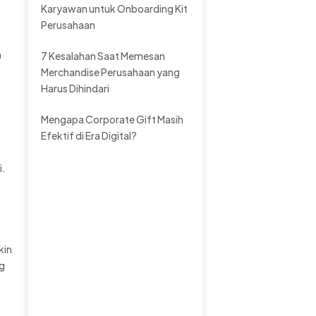
Karyawan untuk Onboarding Kit
Perusahaan
n
7 Kesalahan Saat Memesan
Merchandise Perusahaan yang
Harus Dihindari
Mengapa Corporate Gift Masih
Efektif di Era Digital?
i.
kin
ng