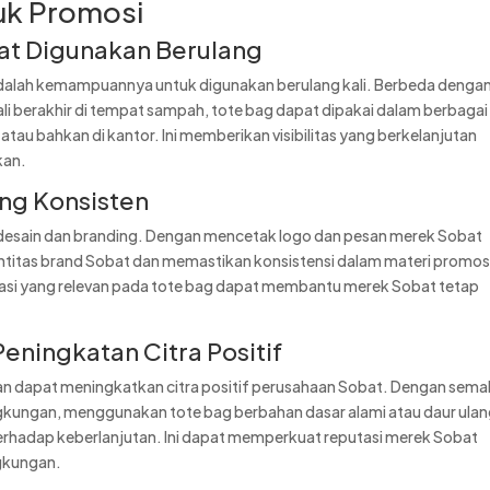
tuk Promosi
pat Digunakan Berulang
adalah kemampuannya untuk digunakan berulang kali. Berbeda denga
li berakhir di tempat sampah, tote bag dapat dipakai dalam berbagai
tau bahkan di kantor. Ini memberikan visibilitas yang berkelanjutan
kan.
ng Konsisten
 desain dan branding. Dengan mencetak logo dan pesan merek Sobat
ntitas brand Sobat dan memastikan konsistensi dalam materi promos
asi yang relevan pada tote bag dapat membantu merek Sobat tetap
eningkatan Citra Positif
n dapat meningkatkan citra positif perusahaan Sobat. Dengan sema
gkungan, menggunakan tote bag berbahan dasar alami atau daur ula
hadap keberlanjutan. Ini dapat memperkuat reputasi merek Sobat
ngkungan.