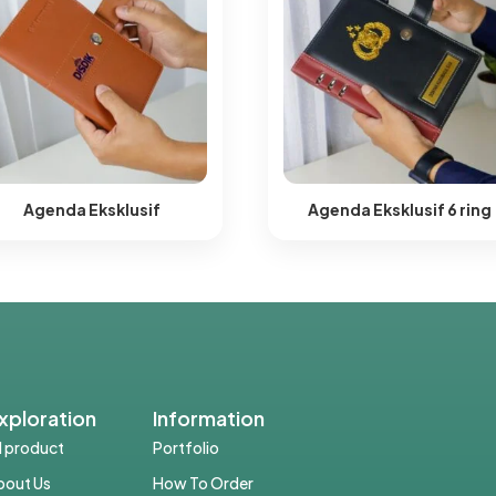
Agenda Eksklusif
Agenda Eksklusif 6 ring​
xploration
Information
ll product
Portfolio
bout Us
How To Order