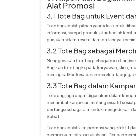
Alat Promosi
3.1 Tote Bag untuk Event d
Tote bag adalah pilihan yang ideal untuk dib
informasi, sampel produk, atau hadiah kecil 
gunakan selama event dan setelahnya, meni
3.2 Tote Bag sebagai Merc
Menggunakan tote bag sebagai merchandise p
Bagikan tote bag kepada karyawan, klien, ata
meningkatkan kesadaran merek tetapi juga 
3.3 Tote Bag dalam Kampan
Tote bag juga dapat digunakan dalam kampany
menambahkan pesan tentang inisiatif sosia
berfungsi sebagai alat untuk mengedukasi d
Sobat.
Tote bag adalah alat promosi yang efektif 
memperkuat citra perusahaan. Dengan memili