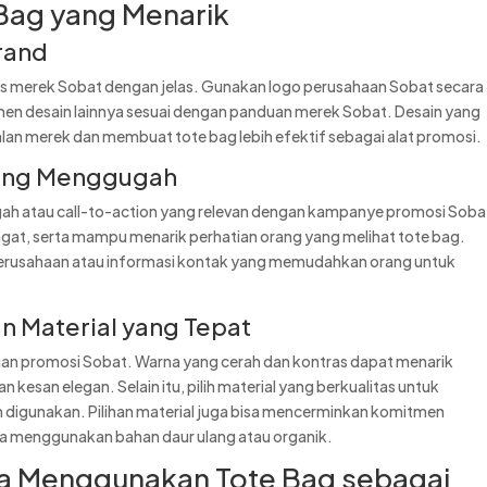
 Bag yang Menarik
Brand
as merek Sobat dengan jelas. Gunakan logo perusahaan Sobat secara
men desain lainnya sesuai dengan panduan merek Sobat. Desain yang
n merek dan membuat tote bag lebih efektif sebagai alat promosi.
ang Menggugah
ah atau call-to-action yang relevan dengan kampanye promosi Soba
ingat, serta mampu menarik perhatian orang yang melihat tote bag.
erusahaan atau informasi kontak yang memudahkan orang untuk
.
 Material yang Tepat
juan promosi Sobat. Warna yang cerah dan kontras dapat menarik
kesan elegan. Selain itu, pilih material yang berkualitas untuk
digunakan. Pilihan material juga bisa mencerminkan komitmen
ka menggunakan bahan daur ulang atau organik.
a Menggunakan Tote Bag sebagai