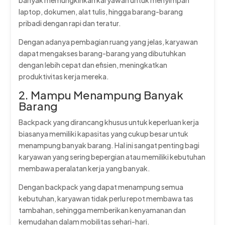
banyak memungkinkan karyawan untuk menyimpan
laptop, dokumen, alat tulis, hingga barang-barang
pribadi dengan rapi dan teratur.
Dengan adanya pembagian ruang yang jelas, karyawan
dapat mengakses barang-barang yang dibutuhkan
dengan lebih cepat dan efisien, meningkatkan
produktivitas kerja mereka.
2. Mampu Menampung Banyak
Barang
Backpack yang dirancang khusus untuk keperluan kerja
biasanya memiliki kapasitas yang cukup besar untuk
menampung banyak barang. Hal ini sangat penting bagi
karyawan yang sering bepergian atau memiliki kebutuhan
membawa peralatan kerja yang banyak.
Dengan backpack yang dapat menampung semua
kebutuhan, karyawan tidak perlu repot membawa tas
tambahan, sehingga memberikan kenyamanan dan
kemudahan dalam mobilitas sehari-hari.