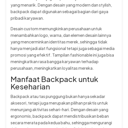
yang menarik. Dengan desain yang modern dan stylish,
backpack dapat digunakan sebagai bagian dari gaya
pribadi karyawan.
Desain custom memungkinkan perusahaan untuk
menambahkan logo, warna, dan elemen desain lainnya
yang mencerminkan identitas merek, sehingga tidak
hanya menjadi alat fungsional tetapi juga sebagai media
promosi yang efektif. Tampilan fashionable ini juga bisa
meningkatkan rasa bangga karyawan terhadap
perusahaan, meningkatkan loyalitas mereka.
Manfaat Backpack untuk
Keseharian
Backpack atau tas punggung bukan hanya sekadar
aksesori, tetapi juga merupakan pilihan praktis untuk
menunjang aktivitas sehari-hari. Dengan desain yang
ergonomis, backpack dapat mendistribusikan beban
secara merata pada kedua bahu, sehingga mengurangi