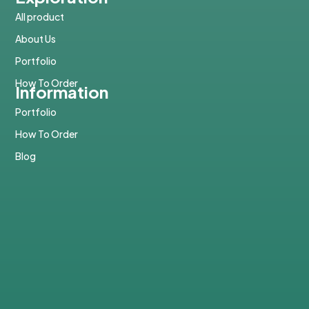
All product
About Us
Portfolio
How To Order
Information
Portfolio
How To Order
Blog