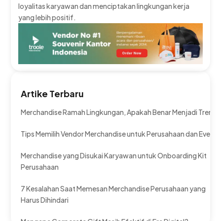
loyalitas karyawan dan menciptakan lingkungan kerja
yang lebih positif.
Artike Terbaru
Merchandise Ramah Lingkungan, Apakah Benar Menjadi Tren?
Tips Memilih Vendor Merchandise untuk Perusahaan dan Event
Merchandise yang Disukai Karyawan untuk Onboarding Kit
Perusahaan
7 Kesalahan Saat Memesan Merchandise Perusahaan yang
Harus Dihindari