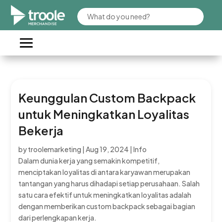
Keunggulan Custom Backpack
untuk Meningkatkan Loyalitas
Bekerja
by
troolemarketing
|
Aug 19, 2024
|
Info
Dalam dunia kerja yang semakin kompetitif,
menciptakan loyalitas di antara karyawan merupakan
tantangan yang harus dihadapi setiap perusahaan. Salah
satu cara efektif untuk meningkatkan loyalitas adalah
dengan memberikan custom backpack sebagai bagian
dari perlengkapan kerja.