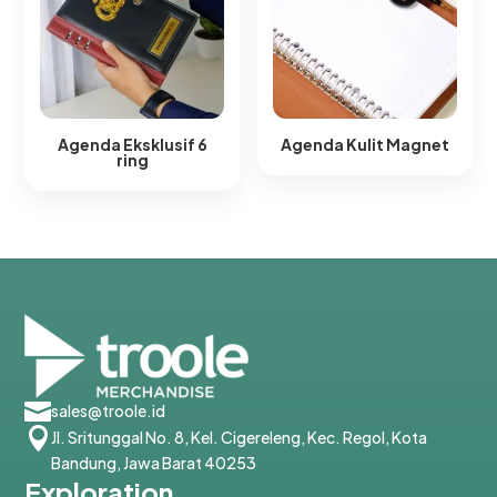
Agenda Eksklusif 6
Agenda Kulit Magnet​
ring​

sales@troole.id

Jl. Sritunggal No. 8, Kel. Cigereleng, Kec. Regol, Kota
Bandung, Jawa Barat 40253
Exploration