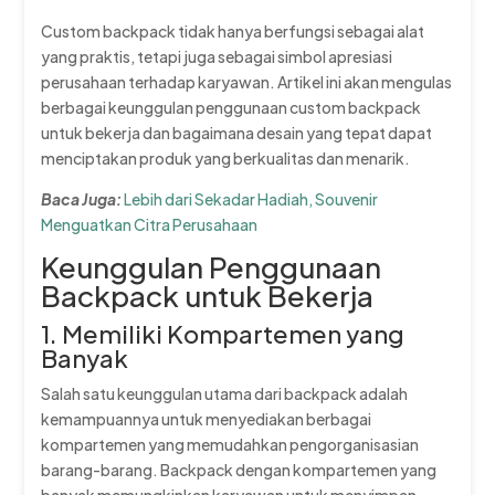
Custom backpack tidak hanya berfungsi sebagai alat
yang praktis, tetapi juga sebagai simbol apresiasi
perusahaan terhadap karyawan. Artikel ini akan mengulas
berbagai keunggulan penggunaan custom backpack
untuk bekerja dan bagaimana desain yang tepat dapat
menciptakan produk yang berkualitas dan menarik.
Baca Juga:
Lebih dari Sekadar Hadiah, Souvenir
Menguatkan Citra Perusahaan
Keunggulan Penggunaan
Backpack untuk Bekerja
1. Memiliki Kompartemen yang
Banyak
Salah satu keunggulan utama dari backpack adalah
kemampuannya untuk menyediakan berbagai
kompartemen yang memudahkan pengorganisasian
barang-barang. Backpack dengan kompartemen yang