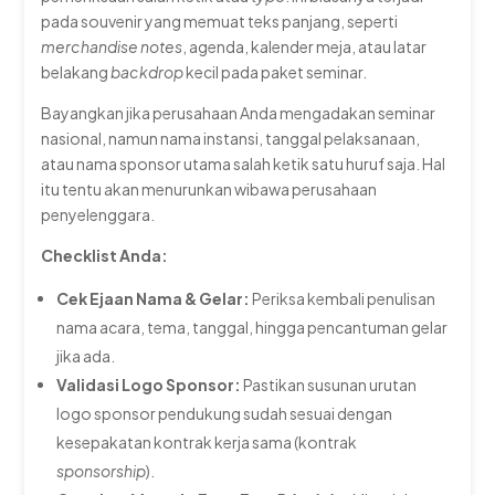
pada souvenir yang memuat teks panjang, seperti
merchandise notes
, agenda, kalender meja, atau latar
belakang
backdrop
kecil pada paket seminar.
Bayangkan jika perusahaan Anda mengadakan seminar
nasional, namun nama instansi, tanggal pelaksanaan,
atau nama sponsor utama salah ketik satu huruf saja. Hal
itu tentu akan menurunkan wibawa perusahaan
penyelenggara.
Checklist Anda:
Cek Ejaan Nama & Gelar:
Periksa kembali penulisan
nama acara, tema, tanggal, hingga pencantuman gelar
jika ada.
Validasi Logo Sponsor:
Pastikan susunan urutan
logo sponsor pendukung sudah sesuai dengan
kesepakatan kontrak kerja sama (kontrak
sponsorship
).