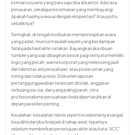
kiriman souvenir yang baru saja tiba di kantor. Ada rasa
penasaran, sekaligus kecemasan yang membayangi.
Apakah hasilnya sesuai dengan ekspektasi? Atau justru
sebaliknya?
Seringkali, di tengah kesibukan mempersiapkan acara
yang padat, muncul masalah sepele yang berdampak
fatal pada hasil akhir cetakan. Bayangkan jika ribuan
tumbler yang siap dibagikan besok pagi ternyata memiliki
logo yang pecah, warna korporat yang melenceng jauh
dari identitas asli perusahaan, atau posisi cetak yang
miring dan tidak presisi. Dokumen laporan
pertanggungjawaban terancam ditolak, anggaran
terbuang sia-sia, dan yang paling parah, citra
profesionalisme perusahaan Anda dipertaruhkan di
depan para klien penting.
Kesalahan-kesalahan teknis seperti ini sebenarnya sangat
bisa dihindari jika Anda jeli di tahap awal, tepatnya
sebelum memberikan persetujuan akhir atau kata “ACC”