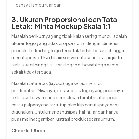
cahaya lampu ruangan.
3. Ukuran Proporsional dan Tata
Letak: Minta Mockup Skala 1:1
Masalah berikutnya yang tidak kalah sering muncul adalah
ukuran logo yang tidak proporsional dengan dimensi
produk. Terkadang logo tercetak terlalu besar sehingga
menutupi estetika desain souvenir itu sendiri, atau justru
terlalu kecil hingga tulisan slogan di bawah logo sama
sekali tidak terbaca.
Masalah tata letak (
layout
) juga kerap memicu
perdebatan. Misalnya, posisi cetak logo yang posisinya
terlalu ke bawah pada permukaan tumbler, atau posisi
cetak pulpen yang tertutup oleh klip penutupnya saat
digunakan. Untuk mengantisipasi hal ini, jangan hanya
puas melihat gambar ilustrasi produk secara umum.
Checklist Anda: