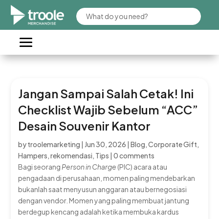
Jangan Sampai Salah Cetak! Ini
Checklist Wajib Sebelum “ACC”
Desain Souvenir Kantor
by
troolemarketing
|
Jun 30, 2026
|
Blog
,
Corporate Gift
,
Hampers
,
rekomendasi
,
Tips
|
0 comments
Bagi seorang
Person in Charge
(PIC) acara atau
pengadaan di perusahaan, momen paling mendebarkan
bukanlah saat menyusun anggaran atau bernegosiasi
dengan vendor. Momen yang paling membuat jantung
berdegup kencang adalah ketika membuka kardus