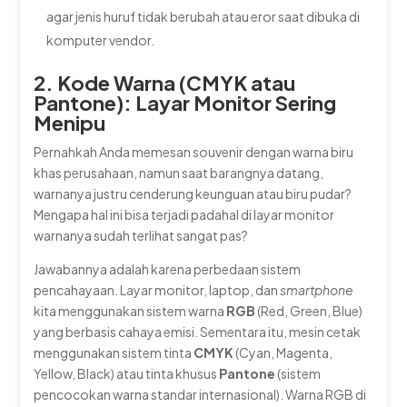
agar jenis huruf tidak berubah atau eror saat dibuka di
komputer vendor.
2. Kode Warna (CMYK atau
Pantone): Layar Monitor Sering
Menipu
Pernahkah Anda memesan souvenir dengan warna biru
khas perusahaan, namun saat barangnya datang,
warnanya justru cenderung keunguan atau biru pudar?
Mengapa hal ini bisa terjadi padahal di layar monitor
warnanya sudah terlihat sangat pas?
Jawabannya adalah karena perbedaan sistem
pencahayaan. Layar monitor, laptop, dan
smartphone
kita menggunakan sistem warna
RGB
(Red, Green, Blue)
yang berbasis cahaya emisi. Sementara itu, mesin cetak
menggunakan sistem tinta
CMYK
(Cyan, Magenta,
Yellow, Black) atau tinta khusus
Pantone
(sistem
pencocokan warna standar internasional). Warna RGB di