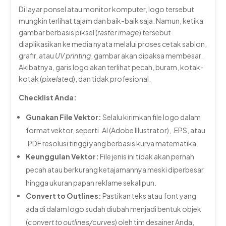
Di layar ponsel atau monitor komputer, logo tersebut
mungkin terlihat tajam dan baik-baik saja. Namun, ketika
gambar berbasis piksel (
raster image
) tersebut
diaplikasikan ke media nyata melalui proses cetak sablon,
grafir, atau
UV printing
, gambar akan dipaksa membesar.
Akibatnya, garis logo akan terlihat pecah, buram, kotak-
kotak (
pixelated
), dan tidak profesional.
Checklist Anda:
Gunakan File Vektor:
Selalu kirimkan file logo dalam
format vektor, seperti
.AI
(Adobe Illustrator),
.EPS
, atau
.PDF
resolusi tinggi yang berbasis kurva matematika.
Keunggulan Vektor:
File jenis ini tidak akan pernah
pecah atau berkurang ketajamannya meski diperbesar
hingga ukuran papan reklame sekalipun.
Convert to Outlines:
Pastikan teks atau font yang
ada di dalam logo sudah diubah menjadi bentuk objek
(
convert to outlines/curves
) oleh tim desainer Anda,