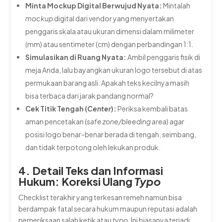
Minta Mockup Digital Berwujud Nyata:
Mintalah
mockup
digital dari vendor yang menyertakan
penggaris skala atau ukuran dimensi dalam milimeter
(mm) atau sentimeter (cm) dengan perbandingan 1:1.
Simulasikan di Ruang Nyata:
Ambil penggaris fisik di
meja Anda, lalu bayangkan ukuran logo tersebut di atas
permukaan barang asli. Apakah teks kecilnya masih
bisa terbaca dari jarak pandang normal?
Cek Titik Tengah (
Center
):
Periksa kembali batas
aman pencetakan (
safe zone/bleeding area
) agar
posisi logo benar-benar berada di tengah, seimbang,
dan tidak terpotong oleh lekukan produk.
4. Detail Teks dan Informasi
Hukum: Koreksi Ulang
Typo
Checklist terakhir yang terkesan remeh namun bisa
berdampak fatal secara hukum maupun reputasi adalah
pemeriksaan salah ketik atau
typo
. Ini biasanya terjadi