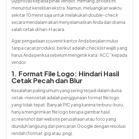
(
Approval
) kepada pihak vendor. Memang, proses ini
menuntut ketelitian ekstra. Namun, meluangkan waktu
sekitar 10 menit saja untuk melakukan
double-check
secara mendalam akan menyelamatkan Anda dari drama
salah cetak di hari-H acara.
Agar pengadaan souvenir kantor Anda berjalan mulus
tanpa cacat produksi, berikut adalah
checklist
wajib yang
harus Anda periksa sebelum mengetik kata “ACC” kepada
vendor.
1. Format File Logo: Hindari Hasil
Cetak Pecah dan Blur
Kesalahan paling umum yang sering terjadi dalam dunia
cetak-mencetak adalah penggunaan format file logo
yang tidak tepat. Banyak PIC yang karena terburu-buru,
hanya mengirimkan file logo berupa gambar hasil
screenshot
dari website perusahaan atau foto yang
diunduh langsung dari pencarian Google dengan resolusi
rendah (format
.jpg
atau
.png
).