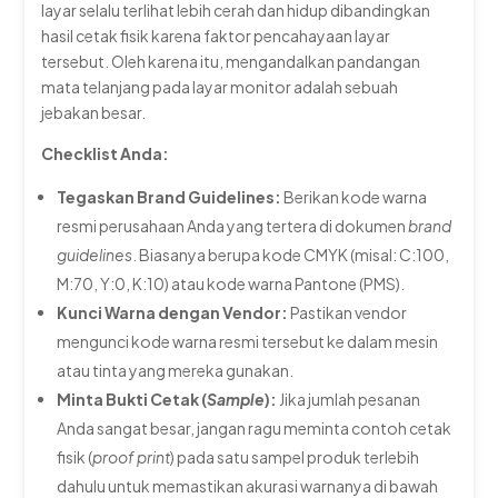
layar selalu terlihat lebih cerah dan hidup dibandingkan
hasil cetak fisik karena faktor pencahayaan layar
tersebut. Oleh karena itu, mengandalkan pandangan
mata telanjang pada layar monitor adalah sebuah
jebakan besar.
Checklist Anda:
Tegaskan Brand Guidelines:
Berikan kode warna
resmi perusahaan Anda yang tertera di dokumen
brand
guidelines
. Biasanya berupa kode CMYK (misal: C:100,
M:70, Y:0, K:10) atau kode warna Pantone (PMS).
Kunci Warna dengan Vendor:
Pastikan vendor
mengunci kode warna resmi tersebut ke dalam mesin
atau tinta yang mereka gunakan.
Minta Bukti Cetak (
Sample
):
Jika jumlah pesanan
Anda sangat besar, jangan ragu meminta contoh cetak
fisik (
proof print
) pada satu sampel produk terlebih
dahulu untuk memastikan akurasi warnanya di bawah