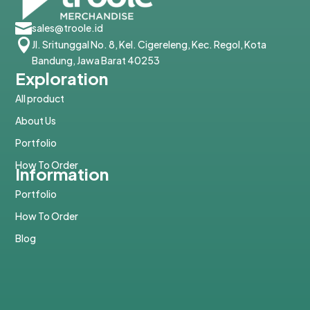

sales@troole.id

Jl. Sritunggal No. 8, Kel. Cigereleng, Kec. Regol, Kota
Bandung, Jawa Barat 40253
Exploration
All product
About Us
Portfolio
How To Order
Information
Portfolio
How To Order
Blog