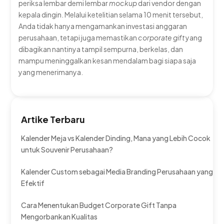
periksa lembar demi lembar
mockup
dari vendor dengan
kepala dingin. Melalui ketelitian selama 10 menit tersebut,
Anda tidak hanya mengamankan investasi anggaran
perusahaan, tetapi juga memastikan
corporate gift
yang
dibagikan nantinya tampil sempurna, berkelas, dan
mampu meninggalkan kesan mendalam bagi siapa saja
yang menerimanya.
Artike Terbaru
Kalender Meja vs Kalender Dinding, Mana yang Lebih Cocok
untuk Souvenir Perusahaan?
Kalender Custom sebagai Media Branding Perusahaan yang
Efektif
Cara Menentukan Budget Corporate Gift Tanpa
Mengorbankan Kualitas