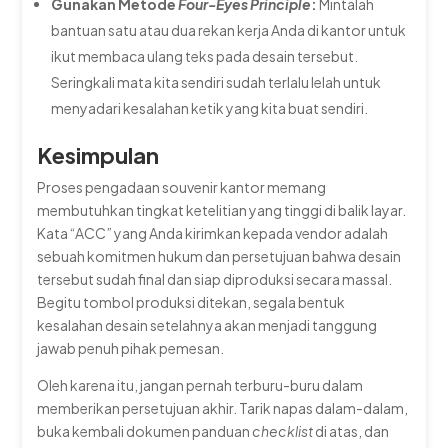
Gunakan Metode
Four-Eyes Principle
:
Mintalah
bantuan satu atau dua rekan kerja Anda di kantor untuk
ikut membaca ulang teks pada desain tersebut.
Seringkali mata kita sendiri sudah terlalu lelah untuk
menyadari kesalahan ketik yang kita buat sendiri.
Kesimpulan
Proses pengadaan souvenir kantor memang
membutuhkan tingkat ketelitian yang tinggi di balik layar.
Kata “ACC” yang Anda kirimkan kepada vendor adalah
sebuah komitmen hukum dan persetujuan bahwa desain
tersebut sudah final dan siap diproduksi secara massal.
Begitu tombol produksi ditekan, segala bentuk
kesalahan desain setelahnya akan menjadi tanggung
jawab penuh pihak pemesan.
Oleh karena itu, jangan pernah terburu-buru dalam
memberikan persetujuan akhir. Tarik napas dalam-dalam,
buka kembali dokumen panduan
checklist
di atas, dan