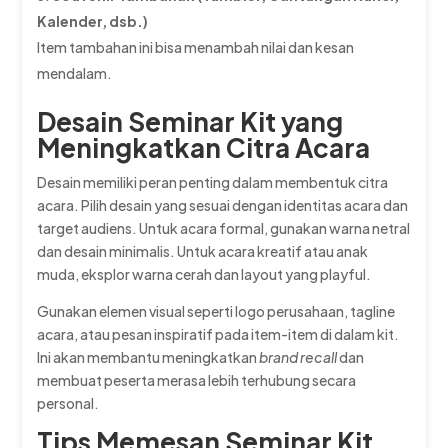
Kalender, dsb.)
Item tambahan ini bisa menambah nilai dan kesan
mendalam.
Desain Seminar Kit yang
Meningkatkan Citra Acara
Desain memiliki peran penting dalam membentuk citra
acara. Pilih desain yang sesuai dengan identitas acara dan
target audiens. Untuk acara formal, gunakan warna netral
dan desain minimalis. Untuk acara kreatif atau anak
muda, eksplor warna cerah dan layout yang playful.
Gunakan elemen visual seperti logo perusahaan, tagline
acara, atau pesan inspiratif pada item-item di dalam kit.
Ini akan membantu meningkatkan
brand recall
dan
membuat peserta merasa lebih terhubung secara
personal.
Tips Memesan Seminar Kit