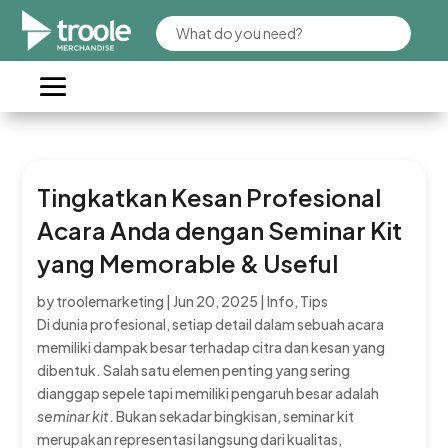
Tingkatkan Kesan Profesional
Acara Anda dengan Seminar Kit
yang Memorable & Useful
by
troolemarketing
|
Jun 20, 2025
|
Info
,
Tips
Di dunia profesional, setiap detail dalam sebuah acara
memiliki dampak besar terhadap citra dan kesan yang
dibentuk. Salah satu elemen penting yang sering
dianggap sepele tapi memiliki pengaruh besar adalah
seminar kit
. Bukan sekadar bingkisan, seminar kit
merupakan representasi langsung dari kualitas,