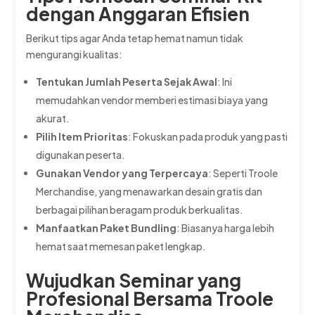
dengan Anggaran Efisien
Berikut tips agar Anda tetap hemat namun tidak
mengurangi kualitas:
Tentukan Jumlah Peserta Sejak Awal
: Ini
memudahkan vendor memberi estimasi biaya yang
akurat.
Pilih Item Prioritas
: Fokuskan pada produk yang pasti
digunakan peserta.
Gunakan Vendor yang Terpercaya
: Seperti Troole
Merchandise, yang menawarkan desain gratis dan
berbagai pilihan beragam produk berkualitas.
Manfaatkan Paket Bundling
: Biasanya harga lebih
hemat saat memesan paket lengkap.
Wujudkan Seminar yang
Profesional Bersama Troole