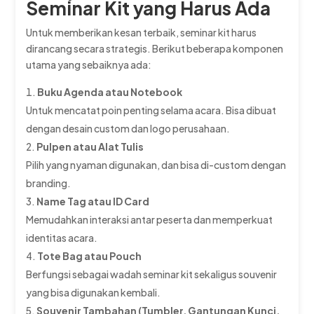
Seminar Kit yang Harus Ada
Untuk memberikan kesan terbaik, seminar kit harus
dirancang secara strategis. Berikut beberapa komponen
utama yang sebaiknya ada:
Buku Agenda atau Notebook
Untuk mencatat poin penting selama acara. Bisa dibuat
dengan desain custom dan logo perusahaan.
Pulpen atau Alat Tulis
Pilih yang nyaman digunakan, dan bisa di-custom dengan
branding.
Name Tag atau ID Card
Memudahkan interaksi antar peserta dan memperkuat
identitas acara.
Tote Bag atau Pouch
Berfungsi sebagai wadah seminar kit sekaligus souvenir
yang bisa digunakan kembali.
Souvenir Tambahan (Tumbler, Gantungan Kunci,