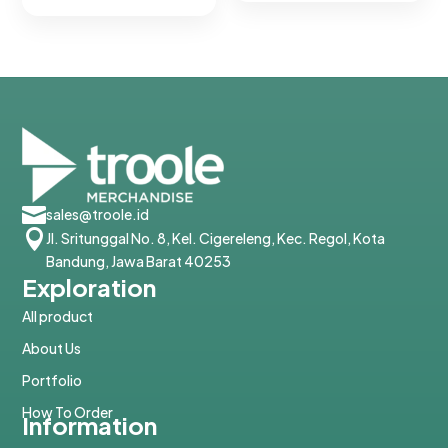

sales@troole.id

Jl. Sritunggal No. 8, Kel. Cigereleng, Kec. Regol, Kota
Bandung, Jawa Barat 40253
Exploration
All product
About Us
Portfolio
How To Order
Information