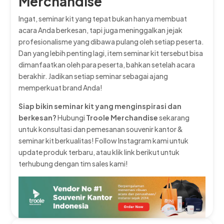
Merchandise
Ingat, seminar kit yang tepat bukan hanya membuat
acara Anda berkesan, tapi juga meninggalkan jejak
profesionalisme yang dibawa pulang oleh setiap peserta.
Dan yang lebih penting lagi, item seminar kit tersebut bisa
dimanfaatkan oleh para peserta, bahkan setelah acara
berakhir. Jadikan setiap seminar sebagai ajang
memperkuat brand Anda!
Siap bikin seminar kit yang menginspirasi dan
berkesan?
Hubungi
Troole Merchandise
sekarang
untuk konsultasi dan pemesanan souvenir kantor &
seminar kit berkualitas! Follow Instagram kami untuk
update produk terbaru, atau klik link berikut untuk
terhubung dengan tim sales kami!