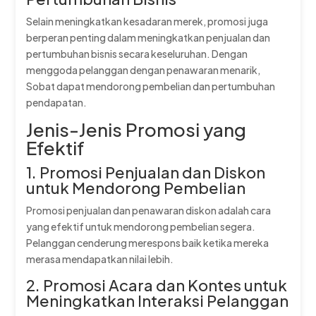
Selain meningkatkan kesadaran merek, promosi juga
berperan penting dalam meningkatkan penjualan dan
pertumbuhan bisnis secara keseluruhan. Dengan
menggoda pelanggan dengan penawaran menarik,
Sobat dapat mendorong pembelian dan pertumbuhan
pendapatan.
Jenis-Jenis Promosi yang
Efektif
1. Promosi Penjualan dan Diskon
untuk Mendorong Pembelian
Promosi penjualan dan penawaran diskon adalah cara
yang efektif untuk mendorong pembelian segera.
Pelanggan cenderung merespons baik ketika mereka
merasa mendapatkan nilai lebih.
2. Promosi Acara dan Kontes untuk
Meningkatkan Interaksi Pelanggan