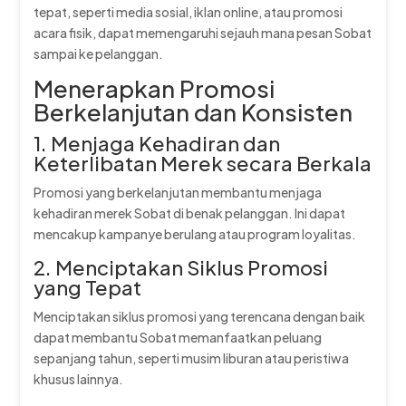
tepat, seperti media sosial, iklan online, atau promosi
acara fisik, dapat memengaruhi sejauh mana pesan Sobat
sampai ke pelanggan.
Menerapkan Promosi
Berkelanjutan dan Konsisten
1. Menjaga Kehadiran dan
Keterlibatan Merek secara Berkala
Promosi yang berkelanjutan membantu menjaga
kehadiran merek Sobat di benak pelanggan. Ini dapat
mencakup kampanye berulang atau program loyalitas.
2. Menciptakan Siklus Promosi
yang Tepat
Menciptakan siklus promosi yang terencana dengan baik
dapat membantu Sobat memanfaatkan peluang
sepanjang tahun, seperti musim liburan atau peristiwa
khusus lainnya.