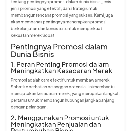
tentang pentingnya promosi dalam dunia bisnis, jenis-
jenis promosi yang efektif, dan strategi untuk
membangun rencana promosi yang sukses. Kami juga
akan membahas pentingnya menerapkan promosi
berkelanjutan dan konsisten untuk memperkuat
kekuatan merek Sobat.
Pentingnya Promosi dalam
Dunia Bisnis
1. Peran Penting Promosi dalam
Meningkatkan Kesadaran Merek
Promosi adalah cara efektif untuk membawa merek
Sobat ke perhatian pelanggan potensial. Ini membantu
menciptakan kesadaran merek, yang merupakan langkah
pertama untuk membangun hubungan jangka panjang
dengan pelanggan.
2. Menggunakan Promosi untuk
Meningkatkan Penjualan dan
Pertumbuhan Bisnis