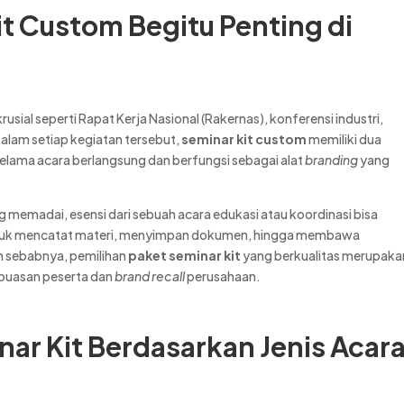
t Custom Begitu Penting di
krusial seperti Rapat Kerja Nasional (Rakernas), konferensi industri,
Dalam setiap kegiatan tersebut,
seminar kit custom
memiliki dua
elama acara berlangsung dan berfungsi sebagai alat
branding
yang
 memadai, esensi dari sebuah acara edukasi atau koordinasi bisa
tuk mencatat materi, menyimpan dokumen, hingga membawa
h sebabnya, pemilihan
paket seminar kit
yang berkualitas merupaka
epuasan peserta dan
brand recall
perusahaan.
nar Kit Berdasarkan Jenis Acar