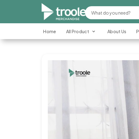
Home
All Product
About Us
P