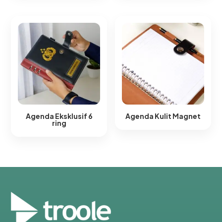
Agenda Eksklusif 6
Agenda Kulit Magnet​
ring​