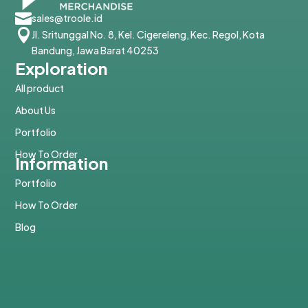

sales@troole.id

Jl. Sritunggal No. 8, Kel. Cigereleng, Kec. Regol, Kota
Bandung, Jawa Barat 40253
Exploration
All product
About Us
Portfolio
How To Order
Information
Portfolio
How To Order
Blog