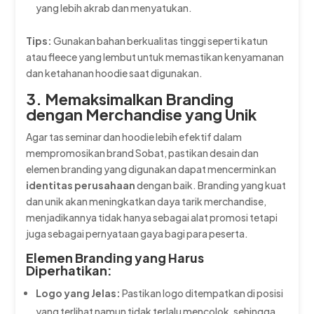
yang lebih akrab dan menyatukan.
Tips:
Gunakan bahan berkualitas tinggi seperti katun
atau fleece yang lembut untuk memastikan kenyamanan
dan ketahanan hoodie saat digunakan.
3. Memaksimalkan Branding
dengan Merchandise yang Unik
Agar tas seminar dan hoodie lebih efektif dalam
mempromosikan brand Sobat, pastikan desain dan
elemen branding yang digunakan dapat mencerminkan
identitas perusahaan
dengan baik. Branding yang kuat
dan unik akan meningkatkan daya tarik merchandise,
menjadikannya tidak hanya sebagai alat promosi tetapi
juga sebagai pernyataan gaya bagi para peserta.
Elemen Branding yang Harus
Diperhatikan:
Logo yang Jelas:
Pastikan logo ditempatkan di posisi
yang terlihat namun tidak terlalu mencolok, sehingga