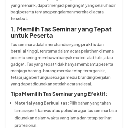
yang menarik, dapat menjadi pengingat yang selalu hadir
bagi peserta tentang pengalaman mereka di acara
tersebut.
1. Memilih Tas Seminar yang Tepat
untuk Peserta
Tas seminar adalah merchandise yang
praktis
dan
bernilai
tinggi, terutama dalam acara pelatihan di mana
peserta sering membawa banyak materi, alat tulis, atau
gadget. Tas yang tepat tidak hanya membantu peserta
menjaga barang-barang mereka tetap terorganisir,
tetapi juga berfungsi sebagai media branding berjalan
yang dapat digunakan setelah acara selesai.
Tips Memilih Tas Seminar yang Efektif:
Material yang Berkualitas:
Pilih bahan yang tahan
lama seperti kanvas atau poliester agar tas seminar bisa
digunakan dalam waktu yang lama dan tetap terlihat
profesional.