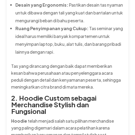
Desain yang Ergonomis:
Pastikan desain tas nyaman
untuk dibawa dengan tali yang kuat dan bantalan untuk
mengurangi beban di bahu peserta.
Ruang Penyimpanan yang Cukup:
Tas seminar yang
ideal harus memiliki banyak kompartemen untuk
menyimpan laptop, buku, alat tulis, dan barang pribadi
lainnya dengan rapi.
Tas yang dirancang dengan baik dapat memberikan
kesan bahwa perusahaan atau penyelenggara acara
peduli dengan detail dan kenyamanan peserta, sehingga
meningkatkan citra brand di mata mereka.
2. Hoodie Custom sebagai
Merchandise Stylish dan
Fungsional
Hoodie
telah menjadi salah satu pilihan merchandise
yang paling digemari dalam acara pelatihan karena
memberikan kenyamanan dan tampil stylish saat