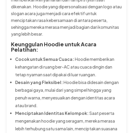
dikenakan. Hoodie yang dipersonalisasi dengan logo atau
slogan acara juga menjadi cara efektif untuk
menciptakan rasa kebersamaan di antara peserta,
sehingga mereka merasa menjadi bagian dari komunitas
yang lebih besar.
Keunggulan Hoodie untuk Acara
Pelatihan:
Cocok untuk Semua Cuaca:
Hoodie memberikan
kehangatan di ruang ber-AC atau cuaca dingin dan
tetap nyaman saat dipakai di luar ruangan.
Desain yang Fleksibel:
Hoodie bisa didesain dengan
berbagai gaya, mulai dari yang simpel hingga yang
penuh warna, menyesuaikan dengan identitas acara
atau brand.
Menciptakan Identitas Kelompok:
Saat peserta
mengenakan hoodie yang seragam, mereka merasa
lebih terhubung satu sama lain, menciptakan suasana