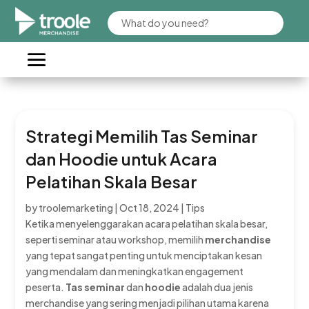
Strategi Memilih Tas Seminar
dan Hoodie untuk Acara
Pelatihan Skala Besar
by
troolemarketing
|
Oct 18, 2024
|
Tips
Ketika menyelenggarakan acara pelatihan skala besar,
seperti seminar atau workshop, memilih
merchandise
yang tepat sangat penting untuk menciptakan kesan
yang mendalam dan meningkatkan engagement
peserta.
Tas seminar
dan
hoodie
adalah dua jenis
merchandise yang sering menjadi pilihan utama karena