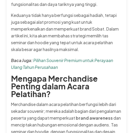
fungsionalitas dan daya tariknya yang tinggi.
Keduanya tidak hanya berfungsi sebagai hadiah, tetapi
juga sebagai alat promosi yang kuat untuk
memperkenalkan dan memperkuat brand Sobat. Dalam
artikel ini, kita akan membahas strategi memilih tas
seminar dan hoodie yang tepat untuk acara pelatihan
skala besar agar hasilnya maksimal.
Baca Juga:
Pilihan Souvenir Premium untuk Perayaan
Ulang Tahun Perusahaan
Mengapa Merchandise
Penting dalam Acara
Pelatihan?
Merchandise dalam acara pelatihan berfungsi lebih dari
sekadar souvenir; mereka adalah bagian dari pengalaman
peserta yang dapat memperkuat
brand awareness
dan
menciptakan hubungan emosional dengan audiens. Tas
seminar dan hoodie, dengan fungsionalitas dan desain