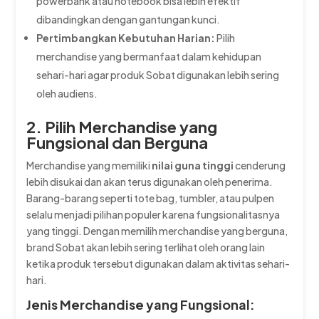
powerbank atau notebook bisa lebih efektif
dibandingkan dengan gantungan kunci.
Pertimbangkan Kebutuhan Harian:
Pilih
merchandise yang bermanfaat dalam kehidupan
sehari-hari agar produk Sobat digunakan lebih sering
oleh audiens.
2. Pilih Merchandise yang
Fungsional dan Berguna
Merchandise yang memiliki
nilai guna tinggi
cenderung
lebih disukai dan akan terus digunakan oleh penerima.
Barang-barang seperti tote bag, tumbler, atau pulpen
selalu menjadi pilihan populer karena fungsionalitasnya
yang tinggi. Dengan memilih merchandise yang berguna,
brand Sobat akan lebih sering terlihat oleh orang lain
ketika produk tersebut digunakan dalam aktivitas sehari-
hari.
Jenis Merchandise yang Fungsional: