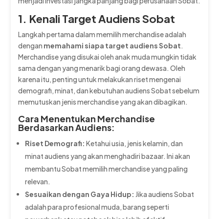
menjadi investasi jangka panjang bagi perusahaan Sobat.
1. Kenali Target Audiens Sobat
Langkah pertama dalam memilih merchandise adalah
dengan
memahami siapa target audiens Sobat
.
Merchandise yang disukai oleh anak muda mungkin tidak
sama dengan yang menarik bagi orang dewasa. Oleh
karena itu, penting untuk melakukan riset mengenai
demografi, minat, dan kebutuhan audiens Sobat sebelum
memutuskan jenis merchandise yang akan dibagikan.
Cara Menentukan Merchandise
Berdasarkan Audiens:
Riset Demografi:
Ketahui usia, jenis kelamin, dan
minat audiens yang akan menghadiri bazaar. Ini akan
membantu Sobat memilih merchandise yang paling
relevan.
Sesuaikan dengan Gaya Hidup:
Jika audiens Sobat
adalah para profesional muda, barang seperti