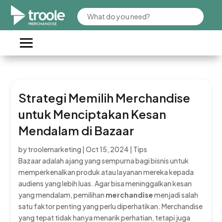
Strategi Memilih Merchandise
untuk Menciptakan Kesan
Mendalam di Bazaar
by
troolemarketing
|
Oct 15, 2024
|
Tips
Bazaar adalah ajang yang sempurna bagi bisnis untuk
memperkenalkan produk atau layanan mereka kepada
audiens yang lebih luas. Agar bisa meninggalkan kesan
yang mendalam, pemilihan
merchandise
menjadi salah
satu faktor penting yang perlu diperhatikan. Merchandise
yang tepat tidak hanya menarik perhatian, tetapi juga