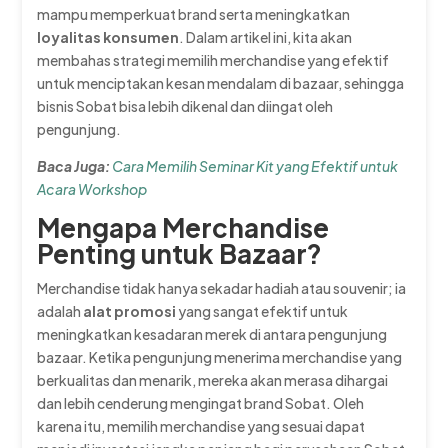
mampu memperkuat brand serta meningkatkan
loyalitas konsumen
. Dalam artikel ini, kita akan
membahas strategi memilih merchandise yang efektif
untuk menciptakan kesan mendalam di bazaar, sehingga
bisnis Sobat bisa lebih dikenal dan diingat oleh
pengunjung.
Baca Juga:
Cara Memilih Seminar Kit yang Efektif untuk
Acara Workshop
Mengapa Merchandise
Penting untuk Bazaar?
Merchandise tidak hanya sekadar hadiah atau souvenir; ia
adalah
alat promosi
yang sangat efektif untuk
meningkatkan kesadaran merek di antara pengunjung
bazaar. Ketika pengunjung menerima merchandise yang
berkualitas dan menarik, mereka akan merasa dihargai
dan lebih cenderung mengingat brand Sobat. Oleh
karena itu, memilih merchandise yang sesuai dapat