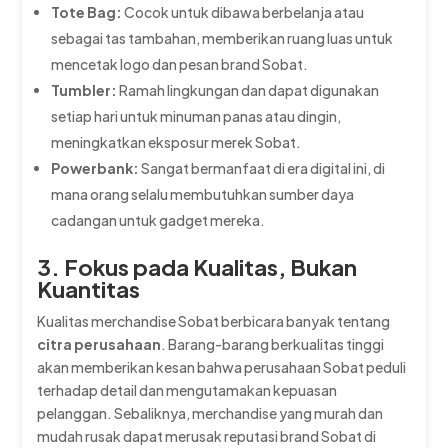
Tote Bag:
Cocok untuk dibawa berbelanja atau
sebagai tas tambahan, memberikan ruang luas untuk
mencetak logo dan pesan brand Sobat.
Tumbler:
Ramah lingkungan dan dapat digunakan
setiap hari untuk minuman panas atau dingin,
meningkatkan eksposur merek Sobat.
Powerbank:
Sangat bermanfaat di era digital ini, di
mana orang selalu membutuhkan sumber daya
cadangan untuk gadget mereka.
3. Fokus pada Kualitas, Bukan
Kuantitas
Kualitas merchandise Sobat berbicara banyak tentang
citra perusahaan
. Barang-barang berkualitas tinggi
akan memberikan kesan bahwa perusahaan Sobat peduli
terhadap detail dan mengutamakan kepuasan
pelanggan. Sebaliknya, merchandise yang murah dan
mudah rusak dapat merusak reputasi brand Sobat di