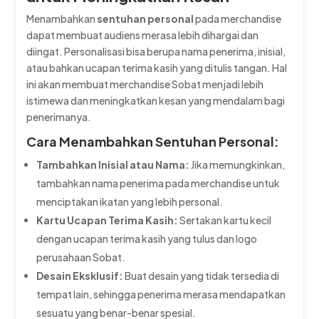
Menambahkan
sentuhan personal
pada merchandise
dapat membuat audiens merasa lebih dihargai dan
diingat. Personalisasi bisa berupa nama penerima, inisial,
atau bahkan ucapan terima kasih yang ditulis tangan. Hal
ini akan membuat merchandise Sobat menjadi lebih
istimewa dan meningkatkan kesan yang mendalam bagi
penerimanya.
Cara Menambahkan Sentuhan Personal:
Tambahkan Inisial atau Nama:
Jika memungkinkan,
tambahkan nama penerima pada merchandise untuk
menciptakan ikatan yang lebih personal.
Kartu Ucapan Terima Kasih:
Sertakan kartu kecil
dengan ucapan terima kasih yang tulus dan logo
perusahaan Sobat.
Desain Eksklusif:
Buat desain yang tidak tersedia di
tempat lain, sehingga penerima merasa mendapatkan
sesuatu yang benar-benar spesial.