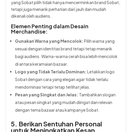
yang Sobat pilih tidak hanya mencerminkan brand Sobat,
tetapi juga menarik perhatian dari jauh dan mudah
dikenali oleh audiens.
Elemen Penting dalam Desain
Merchandise:
Gunakan Warna yang Mencolok:
Pilih warna yang
sesuai dengan identitas brand tetapi tetap menarik
bagi audiens. Warna-warna cerah bisa lebih mencolok
di antara keramaian bazaar.
Logo yang Tidak Terlalu Dominan:
Letakkan logo
Sobat dengan cara yang elegan agar tidak terlalu
mendominasi tetapi tetap terlihat jelas.
Pesan yang Singkat dan Jelas:
Tambahkan slogan
atau pesan singkat yang mudah diingat dan relevan
dengan tema bazaar atau kampanye Sobat.
5. Berikan Sentuhan Personal
untuk Meningkatkan Kesan