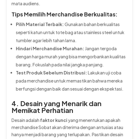
mata audiens.
Tips Memilih Merchandise Berkualitas:
Pilih Material Terbaik:
Gunakan bahan berkualitas
seperti katun untuk tote bag atau stainless steel untuk
tumbler agar lebih tahan lama.
Hindari Merchandise Murahan:
Jangan tergoda
dengan harga murah yang bisa mengorbankan kualitas
barang. Fokuslah pada nilai jangka panjang.
Test Produk Sebelum Distribusi:
Lakukan uji coba
pada merchandise untuk memastikan bahwa mereka
berfungsi dengan baik dan sesuai dengan ekspektasi.
4. Desain yang Menarik dan
Memikat Perhatian
Desain adalah
faktor kunci
yang menentukan apakah
merchandise Sobat akan diterima dengan antusias atau
hanya menjadi barang yang terlupakan. Pastikan desain