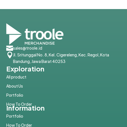

sales@troole.id

Jl. Sritunggal No. 8, Kel. Cigereleng, Kec. Regol, Kota
Bandung, Jawa Barat 40253
Exploration
All product
About Us
Portfolio
How To Order
Information
Portfolio
How To Order