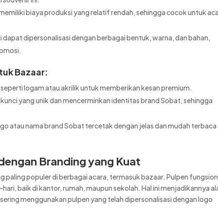
emiliki biaya produksi yang relatif rendah, sehingga cocok untuk ac
 dapat dipersonalisasi dengan berbagai bentuk, warna, dan bahan,
romosi.
tuk Bazaar:
n seperti logam atau akrilik untuk memberikan kesan premium.
kunci yang unik dan mencerminkan identitas brand Sobat, sehingga
ogo atau nama brand Sobat tercetak dengan jelas dan mudah terbaca
is dengan Branding yang Kuat
g paling populer di berbagai acara, termasuk bazaar. Pulpen fungsion
hari, baik di kantor, rumah, maupun sekolah. Hal ini menjadikannya al
 sering menggunakan pulpen yang telah dipersonalisasi dengan logo