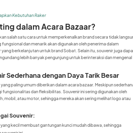
iapkan Kebutuhan Raker
ting dalam Acara Bazaar?
kan salah satu cara untuk memperkenalkan brand secara tidak langs
ng fungsional dan menarik akan digunakan oleh penerima dalam
yang berkelanjutan untuk brand Sobat. Selain itu, souvenir juga dapa
engundang lebih banyak pengunjung untuk berinteraksi dan mengenal
ir Sederhana dengan Daya Tarik Besar
r yang paling umum diberikan dalam acara bazaar. Meskipun sederhan
fungsionalitas dan fleksibilitas. Souvenir ini sering digunakan oleh
 mobil, atau motor, sehingga mereka akan sering melihat logo atau
gai Souvenir:
yang kecil membuat gantungan kunci mudah dibawa, sehingga
souvenir ini.