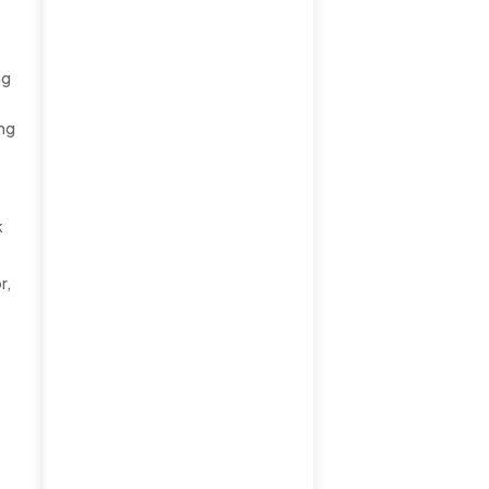
ng
ing
k
r,