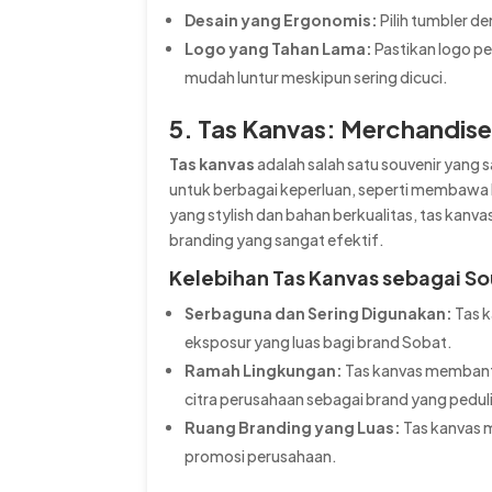
Desain yang Ergonomis:
Pilih tumbler 
Logo yang Tahan Lama:
Pastikan logo p
mudah luntur meskipun sering dicuci.
5. Tas Kanvas: Merchandise
Tas kanvas
adalah salah satu souvenir yang s
untuk berbagai keperluan, seperti membawa 
yang stylish dan bahan berkualitas, tas kanv
branding yang sangat efektif.
Kelebihan Tas Kanvas sebagai So
Serbaguna dan Sering Digunakan:
Tas k
eksposur yang luas bagi brand Sobat.
Ramah Lingkungan:
Tas kanvas membantu
citra perusahaan sebagai brand yang pedul
Ruang Branding yang Luas:
Tas kanvas m
promosi perusahaan.