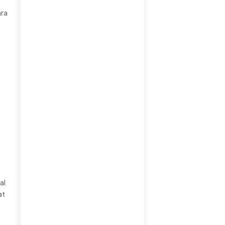
ara
al
at