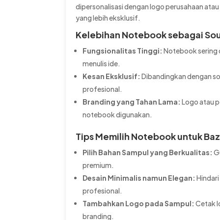
dipersonalisasi dengan logo perusahaan ata
yang lebih eksklusif.
Kelebihan Notebook sebagai Sou
Fungsionalitas Tinggi:
Notebook sering 
menulis ide.
Kesan Eksklusif:
Dibandingkan dengan sou
profesional.
Branding yang Tahan Lama:
Logo atau pe
notebook digunakan.
Tips Memilih Notebook untuk Baz
Pilih Bahan Sampul yang Berkualitas:
Gu
premium.
Desain Minimalis namun Elegan:
Hindari
profesional.
Tambahkan Logo pada Sampul:
Cetak l
branding.