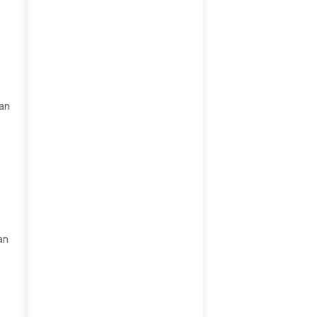
kan
an