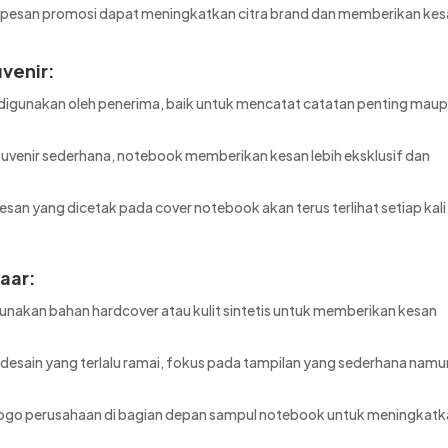
u pesan promosi dapat meningkatkan citra brand dan memberikan ke
venir:
digunakan oleh penerima, baik untuk mencatat catatan penting mau
venir sederhana, notebook memberikan kesan lebih eksklusif dan
san yang dicetak pada cover notebook akan terus terlihat setiap kali
aar:
nakan bahan hardcover atau kulit sintetis untuk memberikan kesan
 desain yang terlalu ramai, fokus pada tampilan yang sederhana namu
ogo perusahaan di bagian depan sampul notebook untuk meningkat