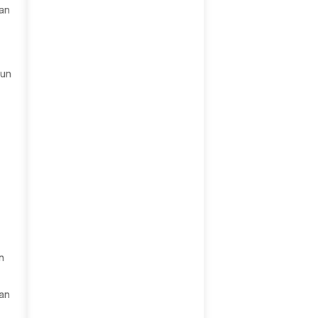
san
pun
n
kan