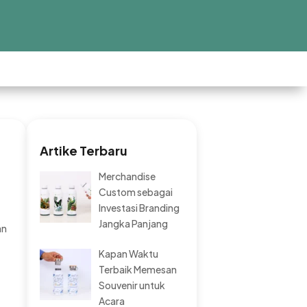
Artike Terbaru
Merchandise
Custom sebagai
Investasi Branding
Jangka Panjang
an
Kapan Waktu
Terbaik Memesan
Souvenir untuk
Acara