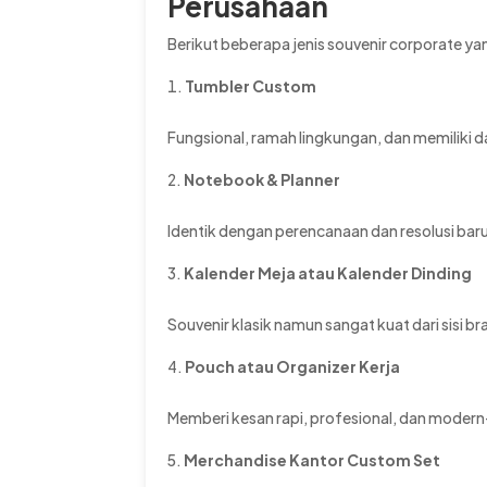
Perusahaan
Berikut beberapa jenis souvenir corporate yan
Tumbler Custom
Fungsional, ramah lingkungan, dan memiliki d
Notebook & Planner
Identik dengan perencanaan dan resolusi baru
Kalender Meja atau Kalender Dinding
Souvenir klasik namun sangat kuat dari sisi 
Pouch atau Organizer Kerja
Memberi kesan rapi, profesional, dan mode
Merchandise Kantor Custom Set