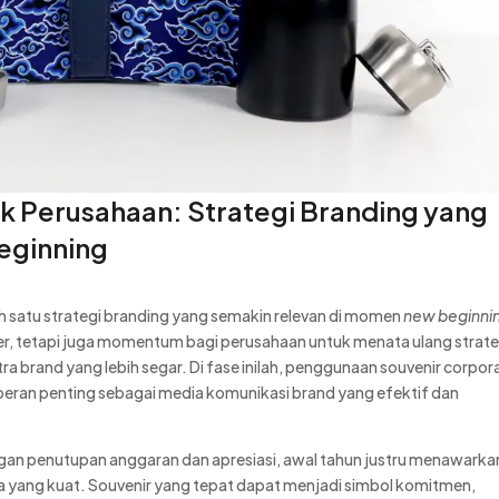
k Perusahaan: Strategi Branding yang
eginning
h satu strategi branding yang semakin relevan di momen
new beginni
er, tetapi juga momentum bagi perusahaan untuk menata ulang strate
a brand yang lebih segar. Di fase inilah, penggunaan souvenir corpor
peran penting sebagai media komunikasi brand yang efektif dan
ngan penutupan anggaran dan apresiasi, awal tahun justru menawarka
 yang kuat. Souvenir yang tepat dapat menjadi simbol komitmen,