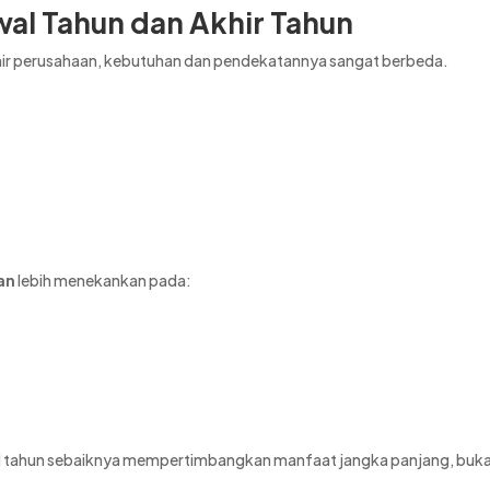
al Tahun dan Akhir Tahun
ir perusahaan, kebutuhan dan pendekatannya sangat berbeda.
an
lebih menekankan pada:
awal tahun sebaiknya mempertimbangkan manfaat jangka panjang, buk