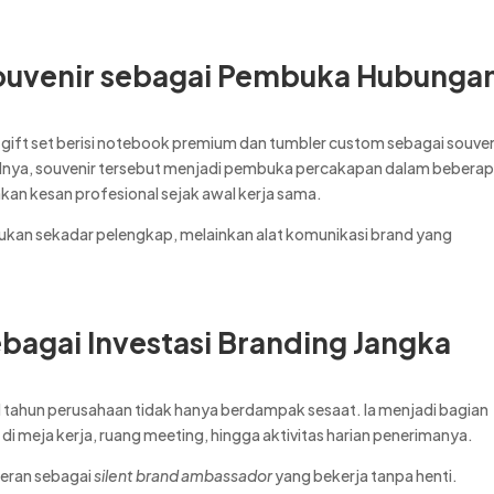
Souvenir sebagai Pembuka Hubunga
ft set berisi notebook premium dan tumbler custom sebagai souven
silnya, souvenir tersebut menjadi pembuka percakapan dalam bebera
n kesan profesional sejak awal kerja sama.
ukan sekadar pelengkap, melainkan alat komunikasi brand yang
bagai Investasi Branding Jangka
l tahun perusahaan tidak hanya berdampak sesaat. Ia menjadi bagian
di meja kerja, ruang meeting, hingga aktivitas harian penerimanya.
peran sebagai
silent brand ambassador
yang bekerja tanpa henti.