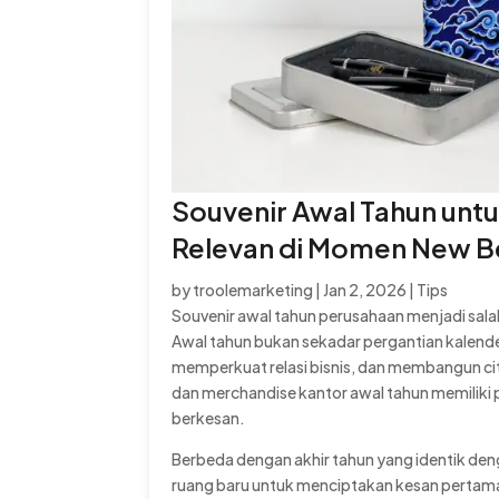
Souvenir Awal Tahun untu
Relevan di Momen New B
by
troolemarketing
|
Jan 2, 2026
|
Tips
Souvenir awal tahun perusahaan menjadi sala
Awal tahun bukan sekadar pergantian kalend
memperkuat relasi bisnis, dan membangun citr
dan merchandise kantor awal tahun memiliki 
berkesan.
Berbeda dengan akhir tahun yang identik de
ruang baru untuk menciptakan kesan pertama