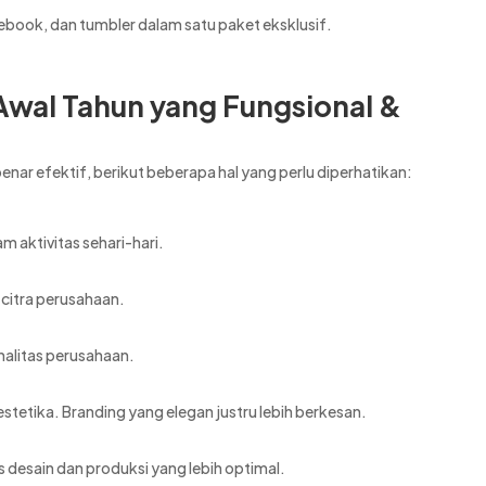
ebook, dan tumbler dalam satu paket eksklusif.
Awal Tahun yang Fungsional &
nar efektif, berikut beberapa hal yang perlu diperhatikan:
m aktivitas sehari-hari.
 citra perusahaan.
nalitas perusahaan.
 estetika. Branding yang elegan justru lebih berkesan.
s desain dan produksi yang lebih optimal.