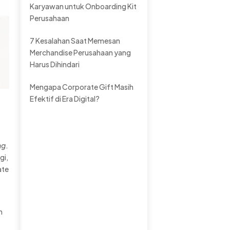
Karyawan untuk Onboarding Kit
Perusahaan
7 Kesalahan Saat Memesan
Merchandise Perusahaan yang
Harus Dihindari
Mengapa Corporate Gift Masih
Efektif di Era Digital?
ng
.
gi,
ate
n