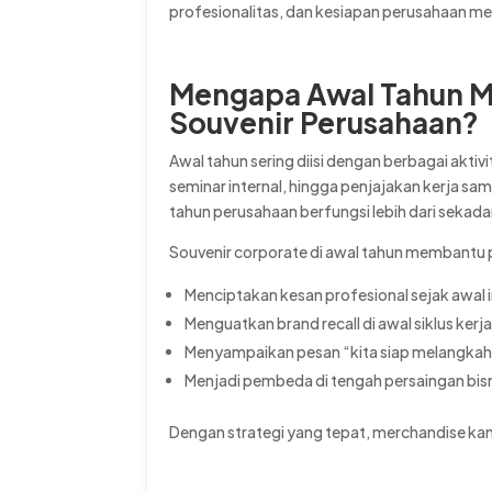
profesionalitas, dan kesiapan perusahaan m
Mengapa Awal Tahun M
Souvenir Perusahaan?
Awal tahun sering diisi dengan berbagai aktiv
seminar internal, hingga penjajakan kerja sam
tahun perusahaan berfungsi lebih dari sekada
Souvenir corporate di awal tahun membantu
Menciptakan kesan profesional sejak awal i
Menguatkan brand recall di awal siklus kerj
Menyampaikan pesan “kita siap melangka
Menjadi pembeda di tengah persaingan bis
Dengan strategi yang tepat, merchandise kan