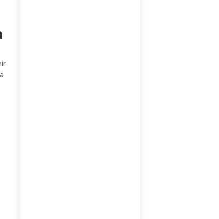
n
ir
pa