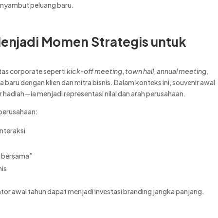
enyambut peluang baru.
enjadi Momen Strategis untuk
itas corporate seperti
kick-off meeting
,
town hall
,
annual meeting
,
a baru dengan klien dan mitra bisnis. Dalam konteks ini, souvenir awal
r hadiah—ia menjadi representasi nilai dan arah perusahaan.
 perusahaan:
nteraksi
a
h bersama”
nis
tor awal tahun dapat menjadi investasi branding jangka panjang.