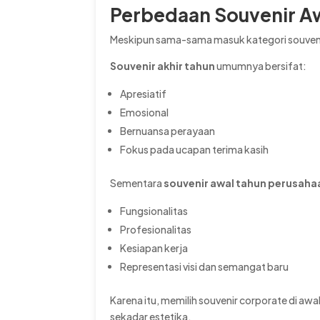
Perbedaan Souvenir Aw
Meskipun sama-sama masuk kategori souven
Souvenir akhir tahun
umumnya bersifat:
Apresiatif
Emosional
Bernuansa perayaan
Fokus pada ucapan terima kasih
Sementara
souvenir awal tahun perusaha
Fungsionalitas
Profesionalitas
Kesiapan kerja
Representasi visi dan semangat baru
Karena itu, memilih souvenir corporate di 
sekadar estetika.