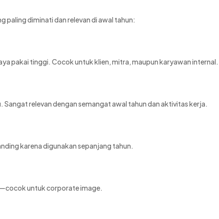
g paling diminati dan relevan di awal tahun:
aya pakai tinggi. Cocok untuk klien, mitra, maupun karyawan internal.
. Sangat relevan dengan semangat awal tahun dan aktivitas kerja.
branding karena digunakan sepanjang tahun.
rn—cocok untuk corporate image.