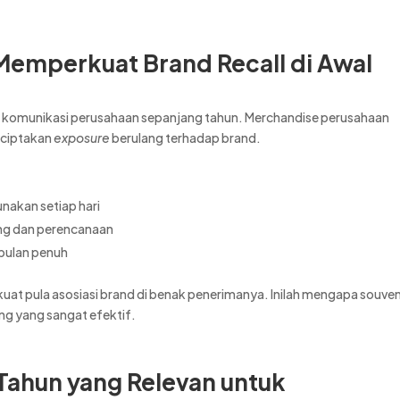
Memperkuat Brand Recall di Awal
n komunikasi perusahaan sepanjang tahun. Merchandise perusahaan
nciptakan
exposure
berulang terhadap brand.
nakan setiap hari
ng dan perencanaan
 bulan penuh
uat pula asosiasi brand di benak penerimanya. Inilah mengapa souven
ng yang sangat efektif.
Tahun yang Relevan untuk