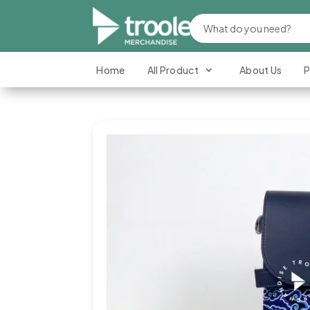
Home
All Product
About Us
P