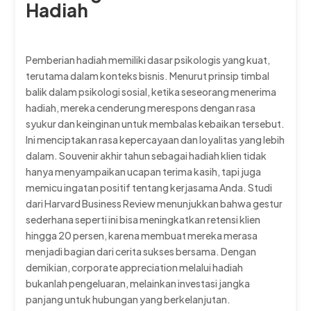
Hadiah
Pemberian hadiah memiliki dasar psikologis yang kuat,
terutama dalam konteks bisnis. Menurut prinsip timbal
balik dalam psikologi sosial, ketika seseorang menerima
hadiah, mereka cenderung merespons dengan rasa
syukur dan keinginan untuk membalas kebaikan tersebut.
Ini menciptakan rasa kepercayaan dan loyalitas yang lebih
dalam. Souvenir akhir tahun sebagai hadiah klien tidak
hanya menyampaikan ucapan terima kasih, tapi juga
memicu ingatan positif tentang kerjasama Anda. Studi
dari Harvard Business Review menunjukkan bahwa gestur
sederhana seperti ini bisa meningkatkan retensi klien
hingga 20 persen, karena membuat mereka merasa
menjadi bagian dari cerita sukses bersama. Dengan
demikian, corporate appreciation melalui hadiah
bukanlah pengeluaran, melainkan investasi jangka
panjang untuk hubungan yang berkelanjutan.