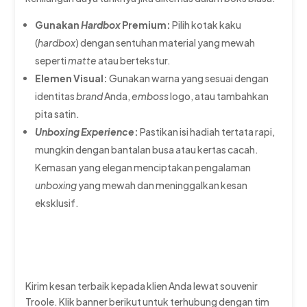
Gunakan
Hardbox
Premium:
Pilih kotak kaku
(
hardbox
) dengan sentuhan material yang mewah
seperti
matte
atau bertekstur.
Elemen Visual:
Gunakan warna yang sesuai dengan
identitas
brand
Anda,
emboss
logo, atau tambahkan
pita satin.
Unboxing Experience
:
Pastikan isi hadiah tertata rapi,
mungkin dengan bantalan busa atau kertas cacah.
Kemasan yang elegan menciptakan pengalaman
unboxing
yang mewah dan meninggalkan kesan
eksklusif.
Kirim kesan terbaik kepada klien Anda lewat souvenir
Troole. Klik banner berikut untuk terhubung dengan tim