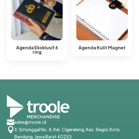
Agenda Eksklusif 6
Agenda Kulit Magnet​
ring​

sales@troole.id

Jl. Sritunggal No. 8, Kel. Cigereleng, Kec. Regol, Kota
Bandung, Jawa Barat 40253