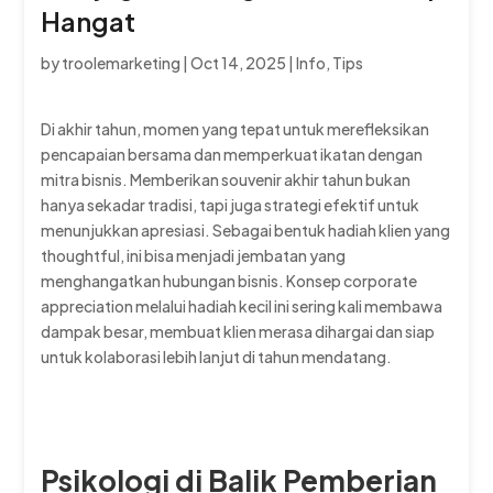
Hangat
by
troolemarketing
|
Oct 14, 2025
|
Info
,
Tips
Di akhir tahun, momen yang tepat untuk merefleksikan
pencapaian bersama dan memperkuat ikatan dengan
mitra bisnis. Memberikan souvenir akhir tahun bukan
hanya sekadar tradisi, tapi juga strategi efektif untuk
menunjukkan apresiasi. Sebagai bentuk hadiah klien yang
thoughtful, ini bisa menjadi jembatan yang
menghangatkan hubungan bisnis. Konsep corporate
appreciation melalui hadiah kecil ini sering kali membawa
dampak besar, membuat klien merasa dihargai dan siap
untuk kolaborasi lebih lanjut di tahun mendatang.
Psikologi di Balik Pemberian