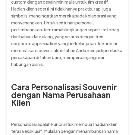
custom dengan desain minimalis untuk tim kreatif.
Hadiah klien seperti ini tidak hanya praktis, tapi juga
simbolis, mengingatkan mereka pada kolaborasi yang
menyenangkan. Untuk sentuhan personal,
pertimbangkan item ramah lingkungan seperti tote bag
dari bahan daur ulang, yang selaras dengan tren
corporate appreciation yang berkelanjutan. Ide-ide ini
memastikan souvenir akhir tahun Anda menjadi pembuka
percakapan di tahun baru, memperpanjang nilai
hubungan bisnis.
Cara Personalisasi Souvenir
dengan Nama Perusahaan
Klien
Personalisasi adalah kunci untuk membuat hadiah klien
terasa eksklusif. Mulailah dengan menambahkan nama