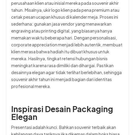
perusahaan klien atau inisial mereka pada souvenir akhir
tahun. Misalnya, ukir logo klien pada pena premium atau
cetak pesan ucapan khusus di kalender meja. Proses ini
sederhana: gunakan jasa vendor yang menawarkan
engraving atau printing digital, yang biasanya hanya
memakan waktu beberapa hari. Dengan personalisasi,
corporate appreciation menjadi lebih autentik, membuat
klien merasa bahwa hadiah itu dibuat khusus untuk
mereka. Hasilnya, tingkat retensi hubungan bisnis
meningkat karena rasa dimiliki dan dihargai. Pastikan
desainnya elegan agar tidak terlihat berlebihan, sehingga
souvenir akhir tahun ini menjadi bagian dari identitas
profesional mereka.
Inspirasi Desain Packaging
Elegan
Presentasi adalah kunci. Bahkan souvenir terbaik akan
kehilangan daya tariknya jika dikemas dalam boks biasa.