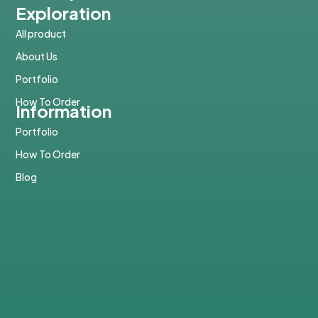
Exploration
All product
About Us
Portfolio
How To Order
Information
Portfolio
How To Order
Blog