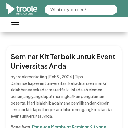
Seminar Kit Terbaik untuk Event
Universitas Anda
by
troolemarketing
|
Feb 9, 2024
|
Tips
Dalam setiap event universitas, kehadiran seminar kit
tidak hanya sekadar materi fisik. Ini adalah elemen
penunjang yang dapat meningkatkan pengalaman
peserta. Mari jelajahi bagaimana pemilihan dan desain
seminar kit dapat berperan dalam mengangkat standar
event universitas Anda.
Baca Juga:
Panduan Membuat Seminar Kit yang