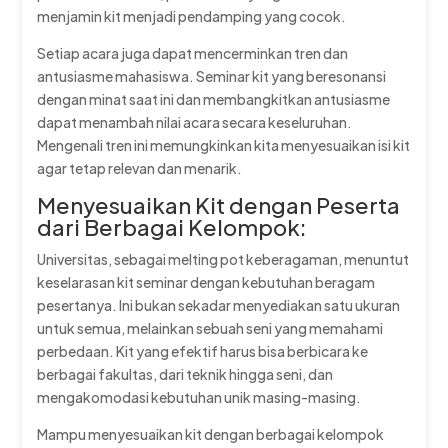
menjamin kit menjadi pendamping yang cocok.
Setiap acara juga dapat mencerminkan tren dan
antusiasme mahasiswa. Seminar kit yang beresonansi
dengan minat saat ini dan membangkitkan antusiasme
dapat menambah nilai acara secara keseluruhan.
Mengenali tren ini memungkinkan kita menyesuaikan isi kit
agar tetap relevan dan menarik.
Menyesuaikan Kit dengan Peserta
dari Berbagai Kelompok:
Universitas, sebagai melting pot keberagaman, menuntut
keselarasan kit seminar dengan kebutuhan beragam
pesertanya. Ini bukan sekadar menyediakan satu ukuran
untuk semua, melainkan sebuah seni yang memahami
perbedaan. Kit yang efektif harus bisa berbicara ke
berbagai fakultas, dari teknik hingga seni, dan
mengakomodasi kebutuhan unik masing-masing.
Mampu menyesuaikan kit dengan berbagai kelompok