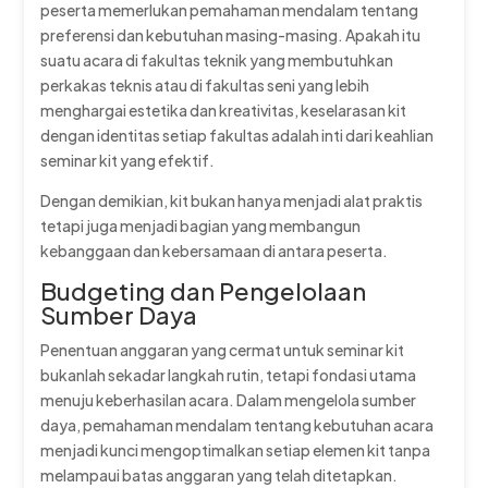
peserta memerlukan pemahaman mendalam tentang
preferensi dan kebutuhan masing-masing. Apakah itu
suatu acara di fakultas teknik yang membutuhkan
perkakas teknis atau di fakultas seni yang lebih
menghargai estetika dan kreativitas, keselarasan kit
dengan identitas setiap fakultas adalah inti dari keahlian
seminar kit yang efektif.
Dengan demikian, kit bukan hanya menjadi alat praktis
tetapi juga menjadi bagian yang membangun
kebanggaan dan kebersamaan di antara peserta.
Budgeting dan Pengelolaan
Sumber Daya
Penentuan anggaran yang cermat untuk seminar kit
bukanlah sekadar langkah rutin, tetapi fondasi utama
menuju keberhasilan acara. Dalam mengelola sumber
daya, pemahaman mendalam tentang kebutuhan acara
menjadi kunci mengoptimalkan setiap elemen kit tanpa
melampaui batas anggaran yang telah ditetapkan.