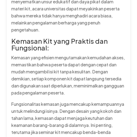
menyematkan unsur edukatif dan daya pikat dalam
materi kit, acara universitas dapat meyakinkan peserta
bahwa mereka tidak hanya menghadiri acara biasa,
melainkan pengalaman berharga yang penuh
pengetahuan.
Kemasan Kit yang Praktis dan
Fungsional:
Kemasan yang efisien mengutamakan kemudahan akses,
memastikan bahwa peserta dapat dengan cepat dan
mudah mengambil isi kit tanpa kesulitan. Dengan
demikian, setiap komponen kit dapat langsung tersedia
dan digunakan saat diperlukan, meminimalkan gangguan
pada pengalaman peserta.
Fungsionalitas kemasan juga mencakup kemampuannya
untuk melindungi isinya. Dengan desain yang kokoh dan
tahan lama, kemasan dapat menjaga keutuhan dan
keamanan barang-barang di dalamnya. Ini penting,
terutama jika seminar kit mencakup benda-benda