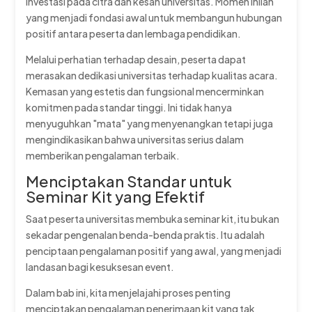
investasi pada citra dan kesan universitas. Momen inilah
yang menjadi fondasi awal untuk membangun hubungan
positif antara peserta dan lembaga pendidikan.
Melalui perhatian terhadap desain, peserta dapat
merasakan dedikasi universitas terhadap kualitas acara.
Kemasan yang estetis dan fungsional mencerminkan
komitmen pada standar tinggi. Ini tidak hanya
menyuguhkan "mata" yang menyenangkan tetapi juga
mengindikasikan bahwa universitas serius dalam
memberikan pengalaman terbaik.
Menciptakan Standar untuk
Seminar Kit yang Efektif
Saat peserta universitas membuka seminar kit, itu bukan
sekadar pengenalan benda-benda praktis. Itu adalah
penciptaan pengalaman positif yang awal, yang menjadi
landasan bagi kesuksesan event.
Dalam bab ini, kita menjelajahi proses penting
menciptakan pengalaman penerimaan kit yang tak