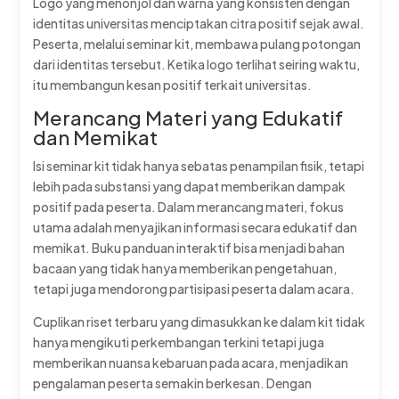
Logo yang menonjol dan warna yang konsisten dengan
identitas universitas menciptakan citra positif sejak awal.
Peserta, melalui seminar kit, membawa pulang potongan
dari identitas tersebut. Ketika logo terlihat seiring waktu,
itu membangun kesan positif terkait universitas.
Merancang Materi yang Edukatif
dan Memikat
Isi seminar kit tidak hanya sebatas penampilan fisik, tetapi
lebih pada substansi yang dapat memberikan dampak
positif pada peserta. Dalam merancang materi, fokus
utama adalah menyajikan informasi secara edukatif dan
memikat. Buku panduan interaktif bisa menjadi bahan
bacaan yang tidak hanya memberikan pengetahuan,
tetapi juga mendorong partisipasi peserta dalam acara.
Cuplikan riset terbaru yang dimasukkan ke dalam kit tidak
hanya mengikuti perkembangan terkini tetapi juga
memberikan nuansa kebaruan pada acara, menjadikan
pengalaman peserta semakin berkesan. Dengan