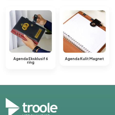
Agenda Eksklusif 6
Agenda Kulit Magnet​
ring​