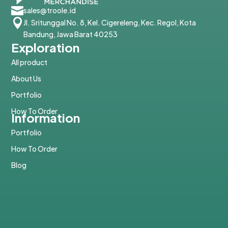

sales@troole.id

Jl. Sritunggal No. 8, Kel. Cigereleng, Kec. Regol, Kota
Bandung, Jawa Barat 40253
Exploration
All product
About Us
Portfolio
How To Order
Information
Portfolio
How To Order
Blog