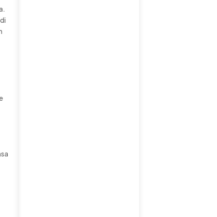
a.
di
n
e
asa