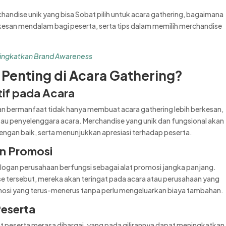
chandise unik yang bisa Sobat pilih untuk acara gathering, bagaimana
kesan mendalam bagi peserta, serta tips dalam memilih merchandise
ningkatkan Brand Awareness
enting di Acara Gathering?
if pada Acara
n bermanfaat tidak hanya membuat acara gathering lebih berkesan,
tau penyelenggara acara. Merchandise yang unik dan fungsional akan
ngan baik, serta menunjukkan apresiasi terhadap peserta.
n Promosi
slogan perusahaan berfungsi sebagai alat promosi jangka panjang.
e tersebut, mereka akan teringat pada acara atau perusahaan yang
mosi yang terus-menerus tanpa perlu mengeluarkan biaya tambahan.
Peserta
peserta merasa dihargai, yang pada gilirannya dapat meningkatkan