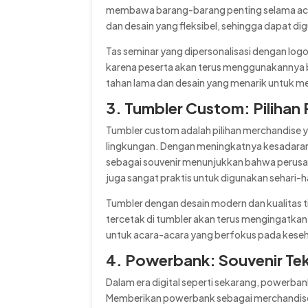
membawa barang-barang penting selama acara
dan desain yang fleksibel, sehingga dapat dig
Tas seminar yang dipersonalisasi dengan lo
karena peserta akan terus menggunakannya ba
tahan lama dan desain yang menarik untuk me
3. Tumbler Custom: Pilihan
Tumbler custom adalah pilihan merchandise 
lingkungan. Dengan meningkatnya kesadara
sebagai souvenir menunjukkan bahwa perusah
juga sangat praktis untuk digunakan sehari-h
Tumbler dengan desain modern dan kualitas 
tercetak di tumbler akan terus mengingatkan
untuk acara-acara yang berfokus pada keseha
4. Powerbank: Souvenir Tek
Dalam era digital seperti sekarang, powerba
Memberikan powerbank sebagai merchandise d