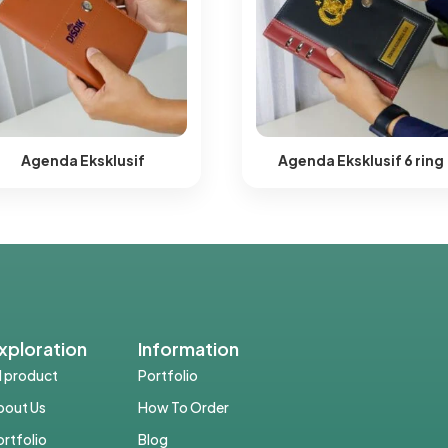
Agenda Eksklusif
Agenda Eksklusif 6 ring​
xploration
Information
ll product
Portfolio
bout Us
How To Order
ortfolio
Blog