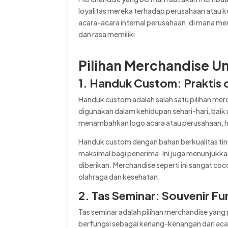
loyalitas mereka terhadap perusahaan atau 
acara-acara internal perusahaan, di mana 
dan rasa memiliki.
Pilihan Merchandise Un
1. Handuk Custom: Praktis 
Handuk custom adalah salah satu pilihan mer
digunakan dalam kehidupan sehari-hari, baik
menambahkan logo acara atau perusahaan, ha
Handuk custom dengan bahan berkualitas tin
maksimal bagi penerima. Ini juga menunjukka
diberikan. Merchandise seperti ini sangat c
olahraga dan kesehatan.
2. Tas Seminar: Souvenir Fu
Tas seminar adalah pilihan merchandise yang p
berfungsi sebagai kenang-kenangan dari acara