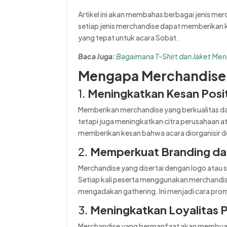
Artikel ini akan membahas berbagai jenis mer
setiap jenis merchandise dapat memberikan 
yang tepat untuk acara Sobat.
Baca Juga:
Bagaimana T-Shirt dan Jaket Me
Mengapa Merchandise P
1.
Meningkatkan Kesan Posit
Memberikan merchandise yang berkualitas da
tetapi juga meningkatkan citra perusahaan a
memberikan kesan bahwa acara diorganisir de
2.
Memperkuat Branding da
Merchandise yang disertai dengan logo atau 
Setiap kali peserta menggunakan merchandis
mengadakan gathering. Ini menjadi cara pro
3.
Meningkatkan Loyalitas 
Merchandise yang bermanfaat akan membuat 