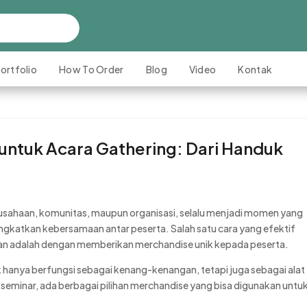
ortfolio
How To Order
Blog
Video
Kontak
 untuk Acara Gathering: Dari Handuk
rusahaan, komunitas, maupun organisasi, selalu menjadi momen yang
katkan kebersamaan antar peserta. Salah satu cara yang efektif
san adalah dengan memberikan merchandise unik kepada peserta.
k hanya berfungsi sebagai kenang-kenangan, tetapi juga sebagai alat
 seminar, ada berbagai pilihan merchandise yang bisa digunakan untu