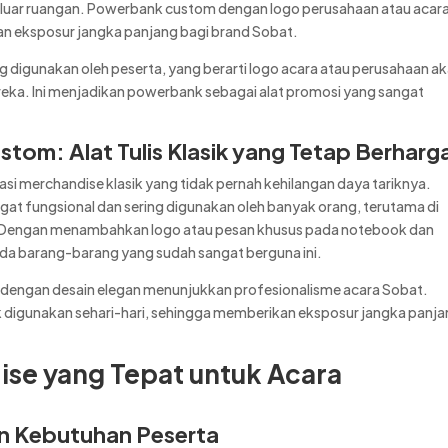
di luar ruangan. Powerbank custom dengan logo perusahaan atau acar
an eksposur jangka panjang bagi brand Sobat.
g digunakan oleh peserta, yang berarti logo acara atau perusahaan a
mereka. Ini menjadikan powerbank sebagai alat promosi yang sangat
tom: Alat Tulis Klasik yang Tetap Berharg
i merchandise klasik yang tidak pernah kehilangan daya tariknya.
angat fungsional dan sering digunakan oleh banyak orang, terutama di
. Dengan menambahkan logo atau pesan khusus pada notebook dan
da barang-barang yang sudah sangat berguna ini.
i dengan desain elegan menunjukkan profesionalisme acara Sobat.
tuk digunakan sehari-hari, sehingga memberikan eksposur jangka panj
ise yang Tepat untuk Acara
an Kebutuhan Peserta