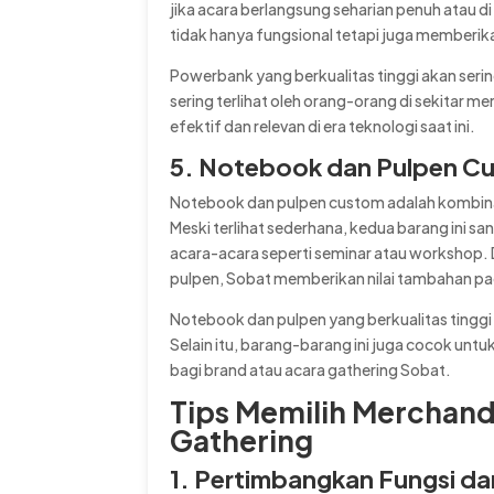
jika acara berlangsung seharian penuh atau 
tidak hanya fungsional tetapi juga memberik
Powerbank yang berkualitas tinggi akan serin
sering terlihat oleh orang-orang di sekitar 
efektif dan relevan di era teknologi saat ini.
5. Notebook dan Pulpen Cus
Notebook dan pulpen custom adalah kombinas
Meski terlihat sederhana, kedua barang ini s
acara-acara seperti seminar atau workshop
pulpen, Sobat memberikan nilai tambahan pa
Notebook dan pulpen yang berkualitas tingg
Selain itu, barang-barang ini juga cocok un
bagi brand atau acara gathering Sobat.
Tips Memilih Merchand
Gathering
1. Pertimbangkan Fungsi d