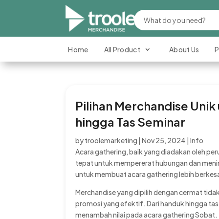
Home
All Product
About Us
P
Pilihan Merchandise Unik
hingga Tas Seminar
by
troolemarketing
|
Nov 25, 2024
|
Info
Acara gathering, baik yang diadakan oleh pe
tepat untuk mempererat hubungan dan mening
untuk membuat acara gathering lebih berke
Merchandise yang dipilih dengan cermat tida
promosi yang efektif. Dari handuk hingga tas
menambah nilai pada acara gathering Sobat.