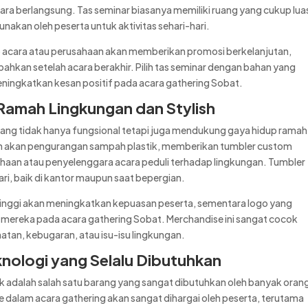
 berlangsung. Tas seminar biasanya memiliki ruang yang cukup lua
unakan oleh peserta untuk aktivitas sehari-hari.
go acara atau perusahaan akan memberikan promosi berkelanjutan,
hkan setelah acara berakhir. Pilih tas seminar dengan bahan yang
ningkatkan kesan positif pada acara gathering Sobat.
 Ramah Lingkungan dan Stylish
yang tidak hanya fungsional tetapi juga mendukung gaya hidup ramah
n akan pengurangan sampah plastik, memberikan tumbler custom
aan atau penyelenggara acara peduli terhadap lingkungan. Tumbler
ari, baik di kantor maupun saat bepergian.
tinggi akan meningkatkan kepuasan peserta, sementara logo yang
 mereka pada acara gathering Sobat. Merchandise ini sangat cocok
tan, kebugaran, atau isu-isu lingkungan.
nologi yang Selalu Dibutuhkan
nk adalah salah satu barang yang sangat dibutuhkan oleh banyak oran
alam acara gathering akan sangat dihargai oleh peserta, terutama