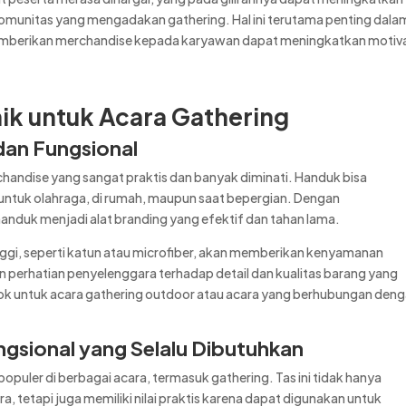
komunitas yang mengadakan gathering. Hal ini terutama penting dala
memberikan merchandise kepada karyawan dapat meningkatkan motiv
ik untuk Acara Gathering
dan Fungsional
chandise yang sangat praktis dan banyak diminati. Handuk bisa
 untuk olahraga, di rumah, maupun saat bepergian. Dengan
nduk menjadi alat branding yang efektif dan tahan lama.
ggi, seperti katun atau microfiber, akan memberikan kenyamanan
n perhatian penyelenggara terhadap detail dan kualitas barang yang
ocok untuk acara gathering outdoor atau acara yang berhubungan den
ngsional yang Selalu Dibutuhkan
opuler di berbagai acara, termasuk gathering. Tas ini tidak hanya
, tetapi juga memiliki nilai praktis karena dapat digunakan untuk