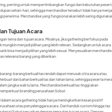
ring, penting untuk mempertimbangkan fungsi dan kebutuhan pesert
idupan sehari-hari, sehingga merchandise tersebut tidak hanya menja
i penerima. Merchandise yang fungsional akan lebih sering digunaka
dan Tujuan Acara
ngan tema dan tujuan acara. Misalnya, jika gathering berfokus pada
k mungkin menjadi pilihan yang lebih relevan. Sedangkan untuk acara
nk bisa menjadi pilihan yang lebih sesuai. Menyesuaikan merchandis
an relevansi barang yang diberikan.
 barang-barang berkualitas rendah dapat merusak citra acara atau
terbuat dari bahan berkualitas dan tahan lama, sehingga peserta mer
lam jangka waktu lama. Merchandise berkualitas tinggi akan
 memperkuat branding perusahaan Sobat.
 dalam acara gathering tidak hanya meningkatkan kesan positif
erusahaan atau penyelenggara acara. Dari handuk custom hingga tas
ng dapat Sobat sesuaikan dengan tema dan tujuan acara. Dengan