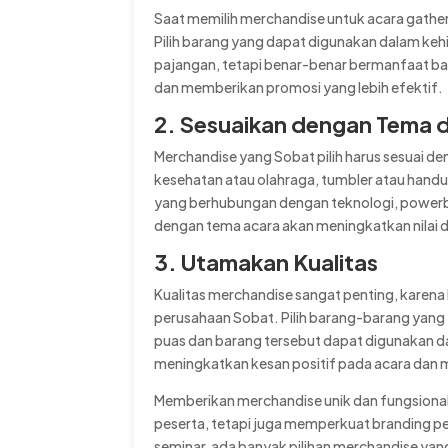
Saat memilih merchandise untuk acara gathe
Pilih barang yang dapat digunakan dalam keh
pajangan, tetapi benar-benar bermanfaat bag
dan memberikan promosi yang lebih efektif.
2. Sesuaikan dengan Tema 
Merchandise yang Sobat pilih harus sesuai de
kesehatan atau olahraga, tumbler atau handu
yang berhubungan dengan teknologi, powerba
dengan tema acara akan meningkatkan nilai d
3. Utamakan Kualitas
Kualitas merchandise sangat penting, karena
perusahaan Sobat. Pilih barang-barang yang 
puas dan barang tersebut dapat digunakan da
meningkatkan kesan positif pada acara dan
Memberikan merchandise unik dan fungsional
peserta, tetapi juga memperkuat branding p
seminar, ada banyak pilihan merchandise ya