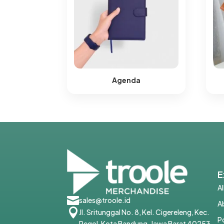
Agenda
E
A

sales@troole.id
A

Jl. Sritunggal No. 8, Kel. Cigereleng, Kec.
P
Regol, Kota Bandung, Jawa Barat 40253