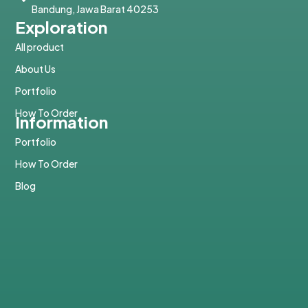
Bandung, Jawa Barat 40253
Exploration
All product
About Us
Portfolio
How To Order
Information
Portfolio
How To Order
Blog