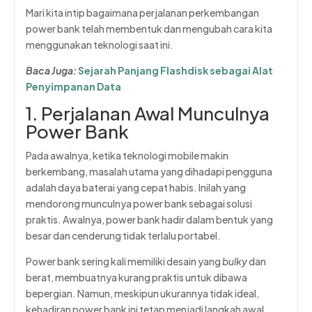
Mari kita intip bagaimana perjalanan perkembangan
power bank telah membentuk dan mengubah cara kita
menggunakan teknologi saat ini.
Baca Juga:
Sejarah Panjang Flashdisk sebagai Alat
Penyimpanan Data
1. Perjalanan Awal Munculnya
Power Bank
Pada awalnya, ketika teknologi mobile makin
berkembang, masalah utama yang dihadapi pengguna
adalah daya baterai yang cepat habis. Inilah yang
mendorong munculnya power bank sebagai solusi
praktis. Awalnya, power bank hadir dalam bentuk yang
besar dan cenderung tidak terlalu portabel.
Power bank sering kali memiliki desain yang
bulky
dan
berat, membuatnya kurang praktis untuk dibawa
bepergian. Namun, meskipun ukurannya tidak ideal,
kehadiran power bank ini tetap menjadi langkah awal