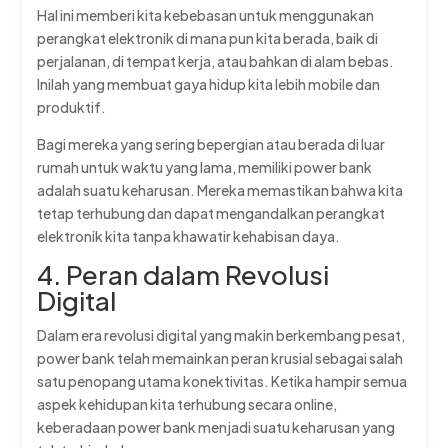
Hal ini memberi kita kebebasan untuk menggunakan
perangkat elektronik di mana pun kita berada, baik di
perjalanan, di tempat kerja, atau bahkan di alam bebas.
Inilah yang membuat gaya hidup kita lebih mobile dan
produktif.
Bagi mereka yang sering bepergian atau berada di luar
rumah untuk waktu yang lama, memiliki power bank
adalah suatu keharusan. Mereka memastikan bahwa kita
tetap terhubung dan dapat mengandalkan perangkat
elektronik kita tanpa khawatir kehabisan daya.
4. Peran dalam Revolusi
Digital
Dalam era revolusi digital yang makin berkembang pesat,
power bank telah memainkan peran krusial sebagai salah
satu penopang utama konektivitas. Ketika hampir semua
aspek kehidupan kita terhubung secara online,
keberadaan power bank menjadi suatu keharusan yang