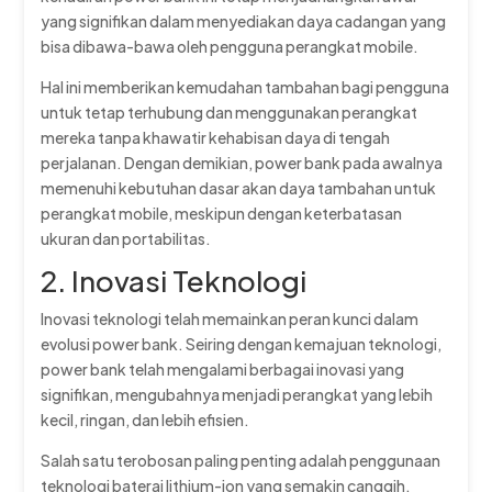
yang signifikan dalam menyediakan daya cadangan yang
bisa dibawa-bawa oleh pengguna perangkat mobile.
Hal ini memberikan kemudahan tambahan bagi pengguna
untuk tetap terhubung dan menggunakan perangkat
mereka tanpa khawatir kehabisan daya di tengah
perjalanan. Dengan demikian, power bank pada awalnya
memenuhi kebutuhan dasar akan daya tambahan untuk
perangkat mobile, meskipun dengan keterbatasan
ukuran dan portabilitas.
2. Inovasi Teknologi
Inovasi teknologi telah memainkan peran kunci dalam
evolusi power bank. Seiring dengan kemajuan teknologi,
power bank telah mengalami berbagai inovasi yang
signifikan, mengubahnya menjadi perangkat yang lebih
kecil, ringan, dan lebih efisien.
Salah satu terobosan paling penting adalah penggunaan
teknologi baterai lithium-ion yang semakin canggih.