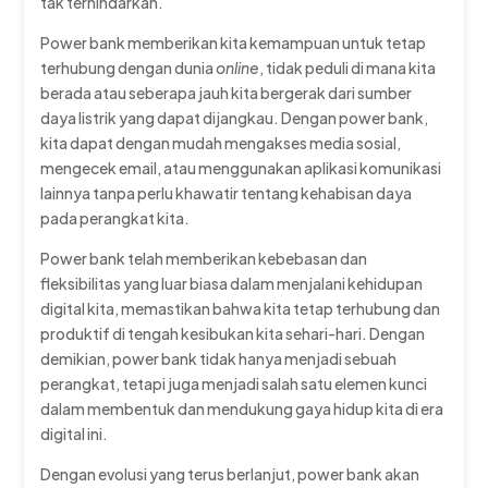
tak terhindarkan.
Power bank memberikan kita kemampuan untuk tetap
terhubung dengan dunia
online
, tidak peduli di mana kita
berada atau seberapa jauh kita bergerak dari sumber
daya listrik yang dapat dijangkau. Dengan power bank,
kita dapat dengan mudah mengakses media sosial,
mengecek email, atau menggunakan aplikasi komunikasi
lainnya tanpa perlu khawatir tentang kehabisan daya
pada perangkat kita.
Power bank telah memberikan kebebasan dan
fleksibilitas yang luar biasa dalam menjalani kehidupan
digital kita, memastikan bahwa kita tetap terhubung dan
produktif di tengah kesibukan kita sehari-hari. Dengan
demikian, power bank tidak hanya menjadi sebuah
perangkat, tetapi juga menjadi salah satu elemen kunci
dalam membentuk dan mendukung gaya hidup kita di era
digital ini.
Dengan evolusi yang terus berlanjut, power bank akan