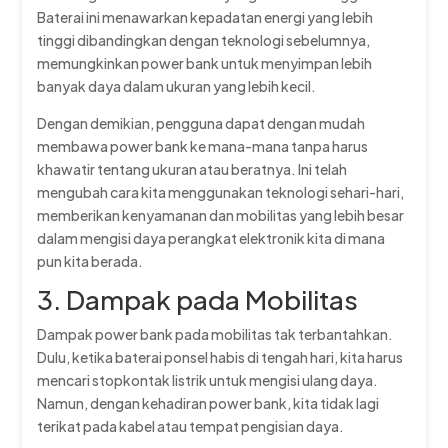
Baterai ini menawarkan kepadatan energi yang lebih
tinggi dibandingkan dengan teknologi sebelumnya,
memungkinkan power bank untuk menyimpan lebih
banyak daya dalam ukuran yang lebih kecil.
Dengan demikian, pengguna dapat dengan mudah
membawa power bank ke mana-mana tanpa harus
khawatir tentang ukuran atau beratnya. Ini telah
mengubah cara kita menggunakan teknologi sehari-hari,
memberikan kenyamanan dan mobilitas yang lebih besar
dalam mengisi daya perangkat elektronik kita di mana
pun kita berada.
3. Dampak pada Mobilitas
Dampak power bank pada mobilitas tak terbantahkan.
Dulu, ketika baterai ponsel habis di tengah hari, kita harus
mencari stopkontak listrik untuk mengisi ulang daya.
Namun, dengan kehadiran power bank, kita tidak lagi
terikat pada kabel atau tempat pengisian daya.