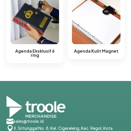
Agenda Eksklusif 6
Agenda Kulit Magnet​
ring​

sales@troole.id

Jl. Sritunggal No. 8, Kel. Cigereleng, Kec. Regol, Kota