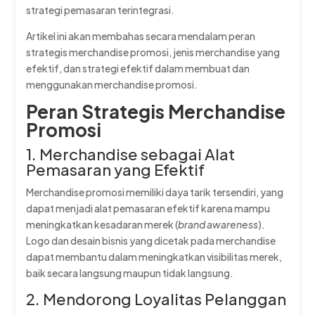
strategi pemasaran terintegrasi.
Artikel ini akan membahas secara mendalam peran
strategis merchandise promosi, jenis merchandise yang
efektif, dan strategi efektif dalam membuat dan
menggunakan merchandise promosi.
Peran Strategis Merchandise
Promosi
1. Merchandise sebagai Alat
Pemasaran yang Efektif
Merchandise promosi memiliki daya tarik tersendiri, yang
dapat menjadi alat pemasaran efektif karena mampu
meningkatkan kesadaran merek (
brand
awareness
).
Logo dan desain bisnis yang dicetak pada merchandise
dapat membantu dalam meningkatkan visibilitas merek,
baik secara langsung maupun tidak langsung.
2. Mendorong Loyalitas Pelanggan