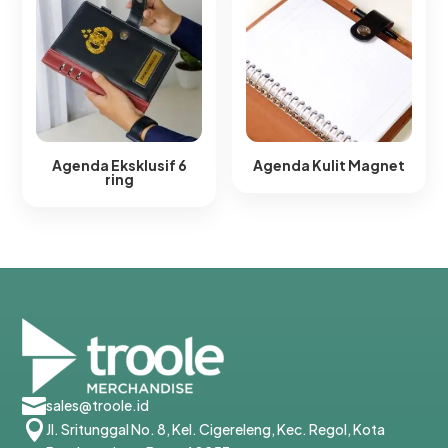
Agenda Eksklusif 6
Agenda Kulit Magnet​
ring​

sales@troole.id

Jl. Sritunggal No. 8, Kel. Cigereleng, Kec. Regol, Kota