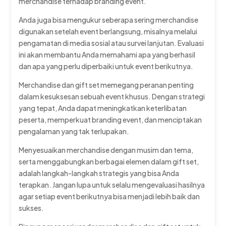
merchandise terhadap branding event.
Anda juga bisa mengukur seberapa sering merchandise
digunakan setelah event berlangsung, misalnya melalui
pengamatan di media sosial atau survei lanjutan. Evaluasi
ini akan membantu Anda memahami apa yang berhasil
dan apa yang perlu diperbaiki untuk event berikutnya.
Merchandise dan gift set memegang peranan penting
dalam kesuksesan sebuah event khusus. Dengan strategi
yang tepat, Anda dapat meningkatkan keterlibatan
peserta, memperkuat branding event, dan menciptakan
pengalaman yang tak terlupakan.
Menyesuaikan merchandise dengan musim dan tema,
serta menggabungkan berbagai elemen dalam gift set,
adalah langkah-langkah strategis yang bisa Anda
terapkan. Jangan lupa untuk selalu mengevaluasi hasilnya
agar setiap event berikutnya bisa menjadi lebih baik dan
sukses.