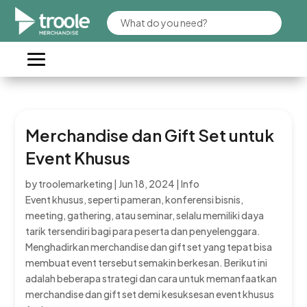
Merchandise dan Gift Set untuk
Event Khusus
by
troolemarketing
|
Jun 18, 2024
|
Info
Event khusus, seperti pameran, konferensi bisnis,
meeting, gathering, atau seminar, selalu memiliki daya
tarik tersendiri bagi para peserta dan penyelenggara.
Menghadirkan merchandise dan gift set yang tepat bisa
membuat event tersebut semakin berkesan. Berikut ini
adalah beberapa strategi dan cara untuk memanfaatkan
merchandise dan gift set demi kesuksesan event khusus