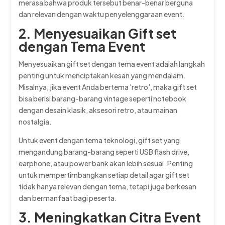
merasa bahwa produk tersebut benar-benar berguna
dan relevan dengan waktu penyelenggaraan event.
2. Menyesuaikan Gift set
dengan Tema Event
Menyesuaikan gift set dengan tema event adalah langkah
penting untuk menciptakan kesan yang mendalam.
Misalnya, jika event Anda bertema 'retro', maka gift set
bisa berisi barang-barang vintage seperti notebook
dengan desain klasik, aksesori retro, atau mainan
nostalgia.
Untuk event dengan tema teknologi, gift set yang
mengandung barang-barang seperti USB flash drive,
earphone, atau power bank akan lebih sesuai. Penting
untuk mempertimbangkan setiap detail agar gift set
tidak hanya relevan dengan tema, tetapi juga berkesan
dan bermanfaat bagi peserta.
3. Meningkatkan Citra Event