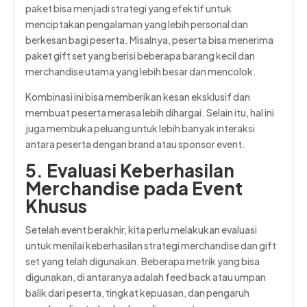
paket bisa menjadi strategi yang efektif untuk
menciptakan pengalaman yang lebih personal dan
berkesan bagi peserta. Misalnya, peserta bisa menerima
paket gift set yang berisi beberapa barang kecil dan
merchandise utama yang lebih besar dan mencolok.
Kombinasi ini bisa memberikan kesan eksklusif dan
membuat peserta merasa lebih dihargai. Selain itu, hal ini
juga membuka peluang untuk lebih banyak interaksi
antara peserta dengan brand atau sponsor event.
5. Evaluasi Keberhasilan
Merchandise pada Event
Khusus
Setelah event berakhir, kita perlu melakukan evaluasi
untuk menilai keberhasilan strategi merchandise dan gift
set yang telah digunakan. Beberapa metrik yang bisa
digunakan, di antaranya adalah feed back atau umpan
balik dari peserta, tingkat kepuasan, dan pengaruh