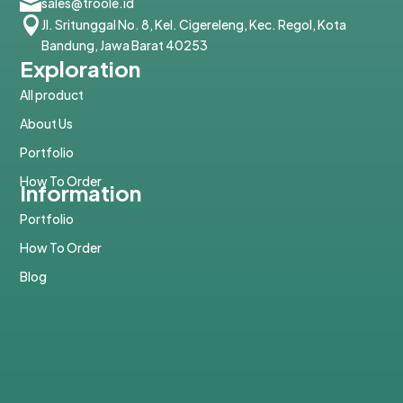

sales@troole.id

Jl. Sritunggal No. 8, Kel. Cigereleng, Kec. Regol, Kota
Bandung, Jawa Barat 40253
Exploration
All product
About Us
Portfolio
How To Order
Information
Portfolio
How To Order
Blog