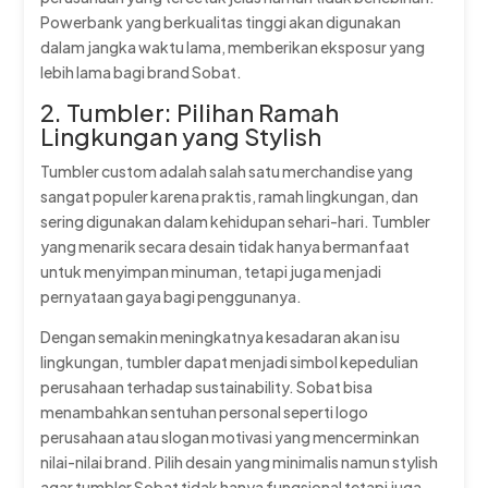
Powerbank yang berkualitas tinggi akan digunakan
dalam jangka waktu lama, memberikan eksposur yang
lebih lama bagi brand Sobat.
2. Tumbler: Pilihan Ramah
Lingkungan yang Stylish
Tumbler custom adalah salah satu merchandise yang
sangat populer karena praktis, ramah lingkungan, dan
sering digunakan dalam kehidupan sehari-hari. Tumbler
yang menarik secara desain tidak hanya bermanfaat
untuk menyimpan minuman, tetapi juga menjadi
pernyataan gaya bagi penggunanya.
Dengan semakin meningkatnya kesadaran akan isu
lingkungan, tumbler dapat menjadi simbol kepedulian
perusahaan terhadap sustainability. Sobat bisa
menambahkan sentuhan personal seperti logo
perusahaan atau slogan motivasi yang mencerminkan
nilai-nilai brand. Pilih desain yang minimalis namun stylish
agar tumbler Sobat tidak hanya fungsional tetapi juga