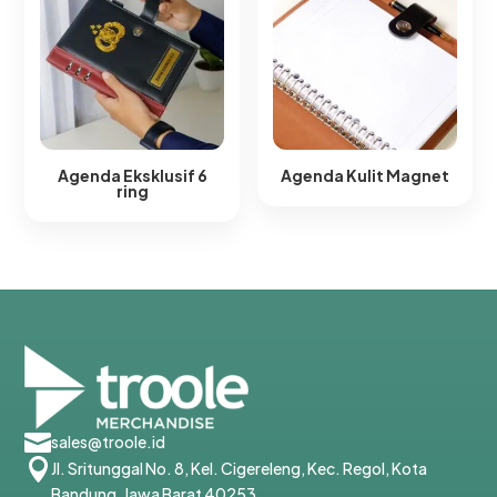
Agenda Eksklusif 6
Agenda Kulit Magnet​
ring​

sales@troole.id

Jl. Sritunggal No. 8, Kel. Cigereleng, Kec. Regol, Kota
Bandung, Jawa Barat 40253