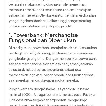
bermanfaat akan sering digunakan oleh penerima,
membuat brand Sobat terus terlihat dalam kehidupan
sehari-hari mereka. Oleh karena itu, memilih merchandise
yang fungsional dan berkualitas tinggi sangat penting
untuk menciptakan dampak yang positif.
1. Powerbank: Merchandise
Fungsional dan Diperlukan
Di era digital ini, powerbank menjadi salah satu kebutuhan
penting bagi banyak orang, terutama di acara pameran
yang berlangsung lama. Dengan memberikan powerbank
sebagai merchandise, Sobat tidak hanya menyediakan
solusi praktis bagi para pengunjung, tetapi juga
memastikan logo atau pesan brand Sobat terus terlihat
saat mereka mengisi daya perangkat mereka.
Pilih powerbank dengan kapasitas yang cukup besar,
minimal 5000mAh, agar penerima merasa puas. Pastikan
juga desainnya elegan dan ergonomis, dengan logo
perusahaan yang tercetak jelas namun tidak berlebihan.