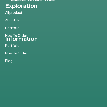
Exploration
All product
About Us
Portfolio
How To Order
Information
Portfolio
How To Order
Blog