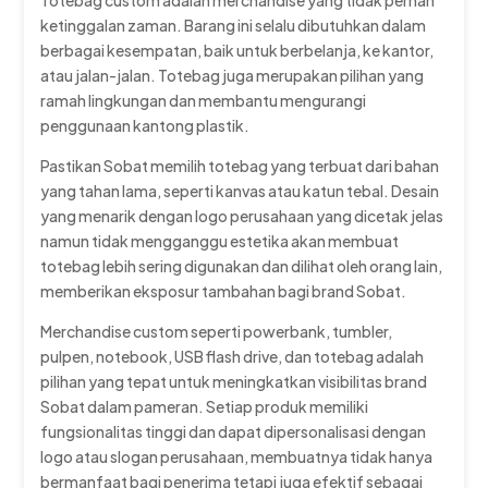
Totebag custom adalah merchandise yang tidak pernah
ketinggalan zaman. Barang ini selalu dibutuhkan dalam
berbagai kesempatan, baik untuk berbelanja, ke kantor,
atau jalan-jalan. Totebag juga merupakan pilihan yang
ramah lingkungan dan membantu mengurangi
penggunaan kantong plastik.
Pastikan Sobat memilih totebag yang terbuat dari bahan
yang tahan lama, seperti kanvas atau katun tebal. Desain
yang menarik dengan logo perusahaan yang dicetak jelas
namun tidak mengganggu estetika akan membuat
totebag lebih sering digunakan dan dilihat oleh orang lain,
memberikan eksposur tambahan bagi brand Sobat.
Merchandise custom seperti powerbank, tumbler,
pulpen, notebook, USB flash drive, dan totebag adalah
pilihan yang tepat untuk meningkatkan visibilitas brand
Sobat dalam pameran. Setiap produk memiliki
fungsionalitas tinggi dan dapat dipersonalisasi dengan
logo atau slogan perusahaan, membuatnya tidak hanya
bermanfaat bagi penerima tetapi juga efektif sebagai