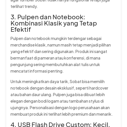
terlihat trendy.
3. Pulpen dan Notebook:
Kombinasi Klasik yang Tetap
Efektif
Pulpen dan notebook mungkin terdengar sebagai
merchandise klasik, namun masih tetap menjadi pilihan
yang efektif dan sering digunakan. Produk ini sangat
bermanfaat di pameran atau konferensi, di mana
pengunjung sering membutuhkan alat tulis untuk
mencatat informasi penting.
Untuk meningkatkan daya tarik, Sobat bisa memilih
notebook dengan desain eksklusif, seperti hardcover
atau bahan daur ulang. Pulpen juga bisa dibuat lebih
elegan dengan bodi logam atau tambahan stylus di
ujungnya. Personalisasi dengan logo perusahaan akan
membuat produk ini terlihat lebih premium dan menarik.
4. USB Flash Drive Custom: Kecil,