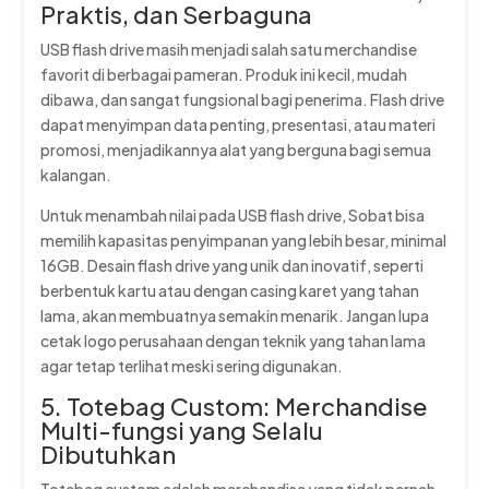
Praktis, dan Serbaguna
USB flash drive masih menjadi salah satu merchandise
favorit di berbagai pameran. Produk ini kecil, mudah
dibawa, dan sangat fungsional bagi penerima. Flash drive
dapat menyimpan data penting, presentasi, atau materi
promosi, menjadikannya alat yang berguna bagi semua
kalangan.
Untuk menambah nilai pada USB flash drive, Sobat bisa
memilih kapasitas penyimpanan yang lebih besar, minimal
16GB. Desain flash drive yang unik dan inovatif, seperti
berbentuk kartu atau dengan casing karet yang tahan
lama, akan membuatnya semakin menarik. Jangan lupa
cetak logo perusahaan dengan teknik yang tahan lama
agar tetap terlihat meski sering digunakan.
5. Totebag Custom: Merchandise
Multi-fungsi yang Selalu
Dibutuhkan