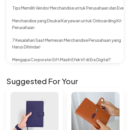
Tips Memilih Vendor Merchandise untuk Perusahaan dan Event
Merchandise yang Disukai Karyawan untuk Onboarding Kit
Perusahaan
7 Kesalahan Saat Memesan Merchandise Perusahaan yang
Harus Dihindari
Mengapa Corporate Gift Masih Efektif di Era Digital?
Suggested For Your