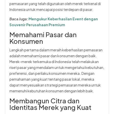
pemasaran yang telah digunakan oleh merek terkenal di
Indonesia untuk mencapai posisi terdepan di pasar.
Baca Juga:
Mengukur Keberhasilan Event dengan
Souvenir Perusahaan Premium
Memahami Pasar dan
Konsumen
Langkah pertama dalam meraih keberhasilan pemasaran
adalah memahami pasar dan konsumen dengan baik.
Merek-merek terkemuka di Indonesia telah melakukan
riset pasar yang mendalam untuk mengetahui kebutuhan,
preferensi, dan perilaku konsumen mereka. Dengan
pemahaman yang kuat tentang pasar lokal, mereka
dapat menyesuaikan strategi pemasaran mereka untuk
memenuhi kebutuhan konsumen dengan lebih baik.
Membangun Citra dan
Identitas Merek yang Kuat