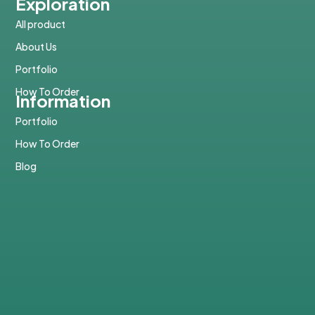
Exploration
All product
About Us
Portfolio
How To Order
Information
Portfolio
How To Order
Blog