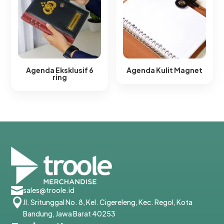
Agenda Eksklusif 6
Agenda Kulit Magnet​
ring​

sales@troole.id

Jl. Sritunggal No. 8, Kel. Cigereleng, Kec. Regol, Kota
Bandung, Jawa Barat 40253