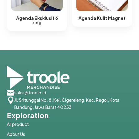
Agenda Eksklusif 6
Agenda Kulit Magnet​
ring​

sales@troole.id

Jl. Sritunggal No. 8, Kel. Cigereleng, Kec. Regol, Kota
Bandung, Jawa Barat 40253
Exploration
All product
About Us