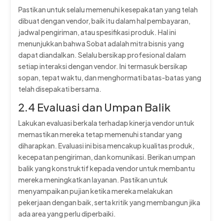
Pastikan untuk selalu memenuhi kesepakatan yang telah
dibuat dengan vendor, baik itu dalam hal pembayaran,
jadwal pengiriman, atau spesifikasi produk. Hal ini
menunjukkan bahwa Sobat adalah mitra bisnis yang
dapat diandalkan. Selalu bersikap profesional dalam
setiap interaksi dengan vendor. Ini termasuk bersikap
sopan, tepat waktu, dan menghormati batas-batas yang
telah disepakati bersama.
2.4 Evaluasi dan Umpan Balik
Lakukan evaluasi berkala terhadap kinerja vendor untuk
memastikan mereka tetap memenuhi standar yang
diharapkan. Evaluasi ini bisa mencakup kualitas produk,
kecepatan pengiriman, dan komunikasi. Berikan umpan
balik yang konstruktif kepada vendor untuk membantu
mereka meningkatkan layanan. Pastikan untuk
menyampaikan pujian ketika mereka melakukan
pekerjaan dengan baik, serta kritik yang membangun jika
ada area yang perlu diperbaiki.