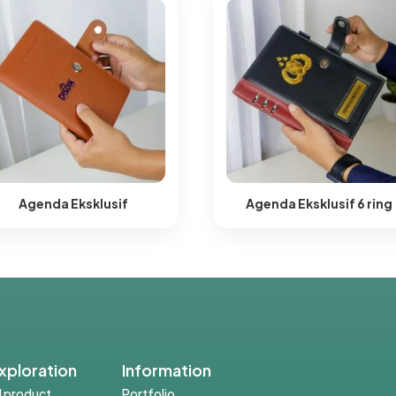
Agenda Eksklusif
Agenda Eksklusif 6 ring​
xploration
Information
ll product
Portfolio