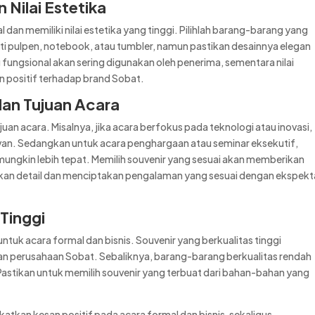
 Nilai Estetika
 dan memiliki nilai estetika yang tinggi. Pilihlah barang-barang yang
rti pulpen, notebook, atau tumbler, namun pastikan desainnya elegan
fungsional akan sering digunakan oleh penerima, sementara nilai
n positif terhadap brand Sobat.
dan Tujuan Acara
juan acara. Misalnya, jika acara berfokus pada teknologi atau inovasi,
evan. Sedangkan untuk acara penghargaan atau seminar eksekutif,
ungkin lebih tepat. Memilih souvenir yang sesuai akan memberikan
n detail dan menciptakan pengalaman yang sesuai dengan ekspekt
 Tinggi
untuk acara formal dan bisnis. Souvenir yang berkualitas tinggi
n perusahaan Sobat. Sebaliknya, barang-barang berkualitas rendah
Pastikan untuk memilih souvenir yang terbuat dari bahan-bahan yang
atkan kesan positif pada acara formal dan bisnis, sekaligus