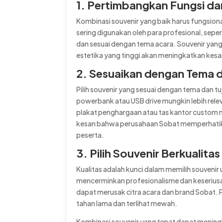
1. Pertimbangkan Fungsi dan
Kombinasi souvenir yang baik harus fungsional
sering digunakan oleh para profesional, sepe
dan sesuai dengan tema acara. Souvenir yang 
estetika yang tinggi akan meningkatkan kesa
2. Sesuaikan dengan Tema 
Pilih souvenir yang sesuai dengan tema dan tu
powerbank atau USB drive mungkin lebih rel
plakat penghargaan atau tas kantor custom m
kesan bahwa perusahaan Sobat memperhatika
peserta.
3. Pilih Souvenir Berkualitas
Kualitas adalah kunci dalam memilih souvenir 
mencerminkan profesionalisme dan keseriusa
dapat merusak citra acara dan brand Sobat. 
tahan lama dan terlihat mewah.
Kombinasi souvenir yang tepat dapat meningk