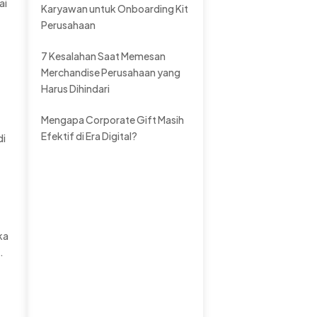
ai
Karyawan untuk Onboarding Kit
Perusahaan
7 Kesalahan Saat Memesan
Merchandise Perusahaan yang
Harus Dihindari
Mengapa Corporate Gift Masih
Efektif di Era Digital?
di
ka
.