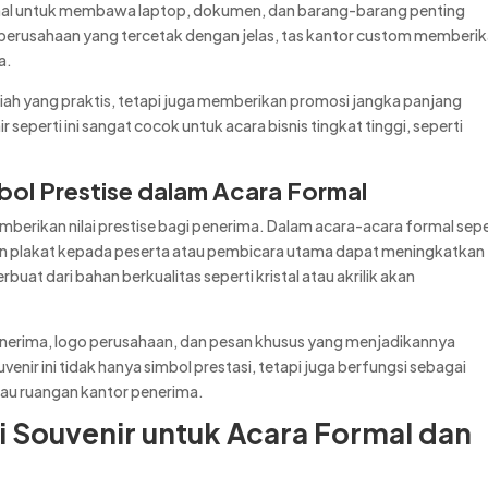
ional untuk membawa laptop, dokumen, dan barang-barang penting
 perusahaan yang tercetak dengan jelas, tas kantor custom memberi
a.
diah yang praktis, tetapi juga memberikan promosi jangka panjang
seperti ini sangat cocok untuk acara bisnis tingkat tinggi, seperti
bol Prestise dalam Acara Formal
berikan nilai prestise bagi penerima. Dalam acara-acara formal sepe
an plakat kepada peserta atau pembicara utama dapat meningkatkan
rbuat dari bahan berkualitas seperti kristal atau akrilik akan
enerima, logo perusahaan, dan pesan khusus yang menjadikannya
ir ini tidak hanya simbol prestasi, tetapi juga berfungsi sebagai
atau ruangan kantor penerima.
i Souvenir untuk Acara Formal dan