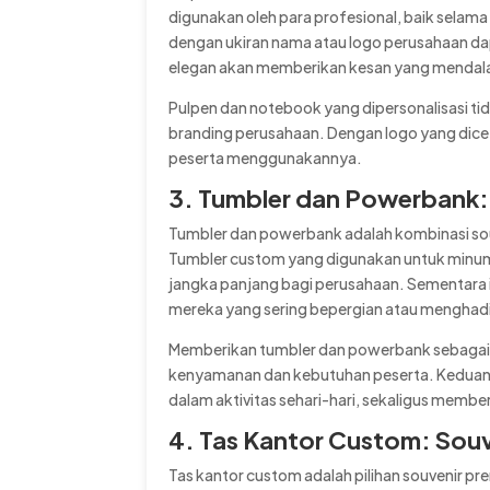
digunakan oleh para profesional, baik selama
dengan ukiran nama atau logo perusahaan da
elegan akan memberikan kesan yang menda
Pulpen dan notebook yang dipersonalisasi tid
branding perusahaan. Dengan logo yang diceta
peserta menggunakannya.
3. Tumbler dan Powerbank: 
Tumbler dan powerbank adalah kombinasi souv
Tumbler custom yang digunakan untuk minuman
jangka panjang bagi perusahaan. Sementara i
mereka yang sering bepergian atau menghad
Memberikan tumbler dan powerbank sebagai 
kenyamanan dan kebutuhan peserta. Keduanya
dalam aktivitas sehari-hari, sekaligus memb
4. Tas Kantor Custom: Souv
Tas kantor custom adalah pilihan souvenir pre