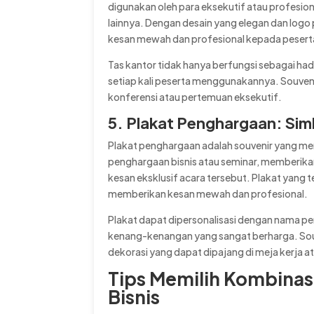
digunakan oleh para eksekutif atau profes
lainnya. Dengan desain yang elegan dan logo
kesan mewah dan profesional kepada pesert
Tas kantor tidak hanya berfungsi sebagai ha
setiap kali peserta menggunakannya. Souvenir 
konferensi atau pertemuan eksekutif.
5. Plakat Penghargaan: Sim
Plakat penghargaan adalah souvenir yang mem
penghargaan bisnis atau seminar, memberik
kesan eksklusif acara tersebut. Plakat yang te
memberikan kesan mewah dan profesional.
Plakat dapat dipersonalisasi dengan nama p
kenang-kenangan yang sangat berharga. Souven
dekorasi yang dapat dipajang di meja kerja 
Tips Memilih Kombinas
Bisnis