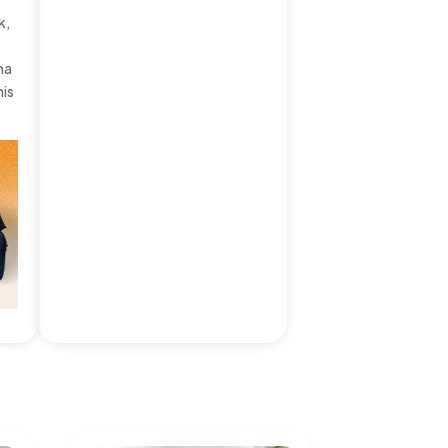
k,
ma
nis