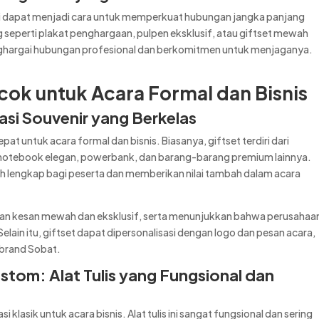
ggi dapat menjadi cara untuk memperkuat hubungan jangka panjang
g seperti plakat penghargaan, pulpen eksklusif, atau giftset mewah
argai hubungan profesional dan berkomitmen untuk menjaganya.
cok untuk Acara Formal dan Bisnis
nasi Souvenir yang Berkelas
epat untuk acara formal dan bisnis. Biasanya, giftset terdiri dari
, notebook elegan, powerbank, dan barang-barang premium lainnya.
h lengkap bagi peserta dan memberikan nilai tambah dalam acara
an kesan mewah dan eksklusif, serta menunjukkan bahwa perusahaa
lain itu, giftset dapat dipersonalisasi dengan logo dan pesan acara,
 brand Sobat.
tom: Alat Tulis yang Fungsional dan
lasik untuk acara bisnis. Alat tulis ini sangat fungsional dan sering