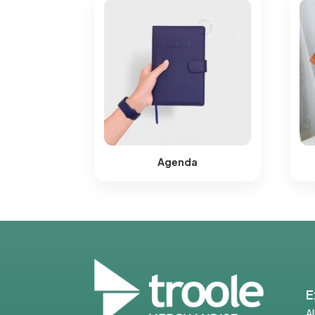
Agenda
E
A