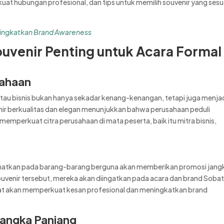
at hubungan profesional, dan tips untuk memilih souvenir yang sesu
ningkatkan Brand Awareness
venir Penting untuk Acara Formal
sahaan
atau bisnis bukan hanya sekadar kenang-kenangan, tetapi juga menja
nir berkualitas dan elegan menunjukkan bahwa perusahaan peduli
 memperkuat citra perusahaan di mata peserta, baik itu mitra bisnis,
ematkan pada barang-barang berguna akan memberikan promosi jang
uvenir tersebut, mereka akan diingatkan pada acara dan brand Sobat
mat akan memperkuat kesan profesional dan meningkatkan brand
angka Panjang