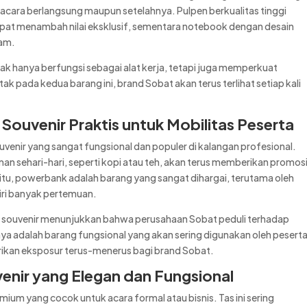
 acara berlangsung maupun setelahnya. Pulpen berkualitas tinggi
pat menambah nilai eksklusif, sementara notebook dengan desain
lam.
ak hanya berfungsi sebagai alat kerja, tetapi juga memperkuat
k pada kedua barang ini, brand Sobat akan terus terlihat setiap kali
Souvenir Praktis untuk Mobilitas Peserta
enir yang sangat fungsional dan populer di kalangan profesional.
 sehari-hari, seperti kopi atau teh, akan terus memberikan promos
tu, powerbank adalah barang yang sangat dihargai, terutama oleh
iri banyak pertemuan.
souvenir menunjukkan bahwa perusahaan Sobat peduli terhadap
 adalah barang fungsional yang akan sering digunakan oleh pesert
erikan eksposur terus-menerus bagi brand Sobat.
enir yang Elegan dan Fungsional
mium yang cocok untuk acara formal atau bisnis. Tas ini sering