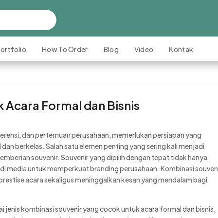
ortfolio
How To Order
Blog
Video
Kontak
 Acara Formal dan Bisnis
onferensi, dan pertemuan perusahaan, memerlukan persiapan yang
an berkelas. Salah satu elemen penting yang sering kali menjadi
mberian souvenir. Souvenir yang dipilih dengan tepat tidak hanya
jadi media untuk memperkuat branding perusahaan. Kombinasi souven
restise acara sekaligus meninggalkan kesan yang mendalam bagi
i jenis kombinasi souvenir yang cocok untuk acara formal dan bisnis,