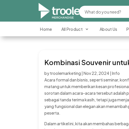
Home
All Product
About Us
P
Kombinasi Souvenir untuk
by
troolemarketing
|
Nov 22, 2024
|
Info
Acara formal dan bisnis, seperti seminar, k
matang untuk memberikan kesan profesional d
sorotan dalam acara-acara tersebut adalah pe
sebagai tanda terima kasih, tetapi juga men
yang fungsional dan elegan akan menambah p
peserta.
Dalam artikel ini, kita akan membahas berbaga