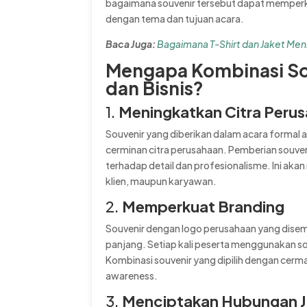
bagaimana souvenir tersebut dapat memperku
dengan tema dan tujuan acara.
Baca Juga:
Bagaimana T-Shirt dan Jaket Me
Mengapa Kombinasi Sou
dan Bisnis?
1.
Meningkatkan Citra Peru
Souvenir yang diberikan dalam acara formal 
cerminan citra perusahaan. Pemberian souve
terhadap detail dan profesionalisme. Ini akan
klien, maupun karyawan.
2.
Memperkuat Branding
Souvenir dengan logo perusahaan yang dis
panjang. Setiap kali peserta menggunakan so
Kombinasi souvenir yang dipilih dengan cer
awareness.
3.
Menciptakan Hubungan J