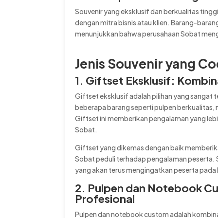
Souvenir yang eksklusif dan berkualitas tin
dengan mitra bisnis atau klien. Barang-baran
menunjukkan bahwa perusahaan Sobat mengh
Jenis Souvenir yang Co
1. Giftset Eksklusif: Kombi
Giftset eksklusif adalah pilihan yang sangat t
beberapa barang seperti pulpen berkualitas
Giftset ini memberikan pengalaman yang lebi
Sobat.
Giftset yang dikemas dengan baik memberik
Sobat peduli terhadap pengalaman peserta. Se
yang akan terus mengingatkan peserta pada
2. Pulpen dan Notebook Cus
Profesional
Pulpen dan notebook custom adalah kombinasi k