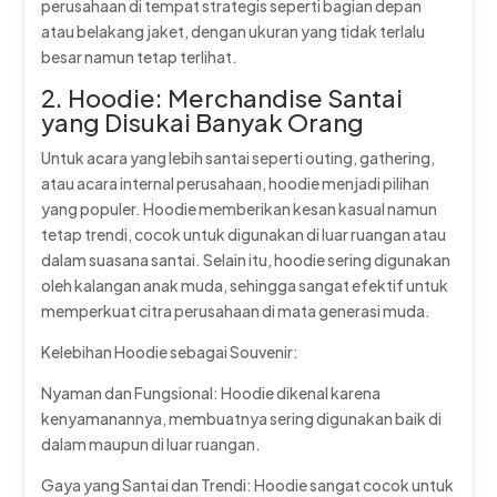
perusahaan di tempat strategis seperti bagian depan
atau belakang jaket, dengan ukuran yang tidak terlalu
besar namun tetap terlihat.
2. Hoodie: Merchandise Santai
yang Disukai Banyak Orang
Untuk acara yang lebih santai seperti outing, gathering,
atau acara internal perusahaan, hoodie menjadi pilihan
yang populer. Hoodie memberikan kesan kasual namun
tetap trendi, cocok untuk digunakan di luar ruangan atau
dalam suasana santai. Selain itu, hoodie sering digunakan
oleh kalangan anak muda, sehingga sangat efektif untuk
memperkuat citra perusahaan di mata generasi muda.
Kelebihan Hoodie sebagai Souvenir:
Nyaman dan Fungsional: Hoodie dikenal karena
kenyamanannya, membuatnya sering digunakan baik di
dalam maupun di luar ruangan.
Gaya yang Santai dan Trendi: Hoodie sangat cocok untuk