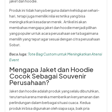
jaket dan hoodie.
Produk ini tidak hanya berguna dalam kehidupan sehari-
hari, tetapi juga memiliki nilai estetika yang bisa
meningkatkan kesadaran merek. Artikel ini akan
membahas mengapa jaket dan hoodie menjadi pilihan
yang populer untuk acara perusahaan serta bagaimana
memilih yang tepat agar sesuai dengan citra perusahaan
Sobat.
Baca Juga:
Tote Bag Custom untuk Meningkatkan Atensi
Event
Mengapa Jaket dan Hoodie
Cocok Sebagai Souvenir
Perusahaan?
Jaket dan hoodie adalah produk yang selalu dibutuhkan,
terutama karena mereka memberikan kenyamanan dan
perlindungan dalam berbagai situasi cuaca. Kedua
produk ini bisa digunakan oleh siapa saja, baik pria