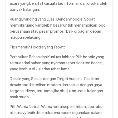
acara yang bersifat kasual atau informal, dan disukai oleh
banyak kalangan.
Ruang Branding yang Luas: Dengan hoodie, Sobat
memiliki ruang yang lebih besar untuk menampilkan logo
perusahaan atau pesan promosi, baik di bagian depan
maupun belakang.
Tips Memilih Hoodie yang Tepat:
Perhatikan Bahan dan Kualitas Jahitan: Pilih hoodie yang
terbuat dari bahan yang nyaman seperti cotton fleece,
yang lembut di kulit dan tahan lama.
Desain yang Sesuai dengan Target Audiens: Pastikan
desain hoodie terlihat modern dan sesuai dengan gaya
target audiens, terutama jika ditujukan untuk kalangan
anak muda.
Pilih Warna Netral: Warna netral seperti hitam, abu-abu,
atau navy lebih disukai karena cocok digunakan dalam