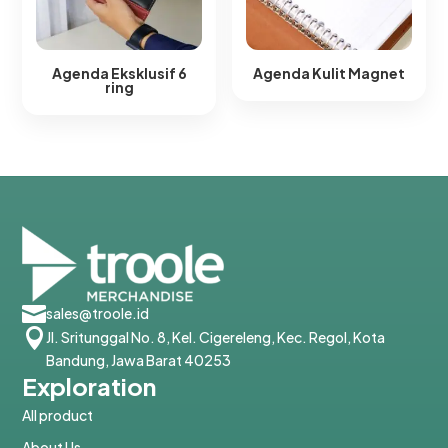
Agenda Eksklusif 6
Agenda Kulit Magnet​
ring​

sales@troole.id

Jl. Sritunggal No. 8, Kel. Cigereleng, Kec. Regol, Kota
Bandung, Jawa Barat 40253
Exploration
All product
About Us