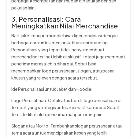
berbagai kesempatan dan mudah dipadukan dengan
pakaian lain.
3. Personalisasi: Cara
Meningkatkan Nilai Merchandise
Baik jaket maupun hoodie bisa dipersonalisasi dengan
berbagai cara untuk meningkatkan nilai branding.
Personalisasi yang tepat tidak hanya membuat
merchandise terlihat lebih eksklusif, tetapi juga membuat
penerima merasa lebih dihargai. Sobat bisa
menambahkan logo perusahaan, slogan, atau pesan
khusus yang relevan dengan acara tersebut.
Ide Personalisasi untuk Jaket dan Hoodie:
Logo Perusahaan: Cetak atau bordir logo perusahaan di
tempat yang strategis untuk memastikan brand Sobat
terus terlihat oleh penerima maupun orang lain.
Slogan atau Motto: Tambahkan slogan perusahaan atau
tema acara untuk menciptakan kesan yang lebih