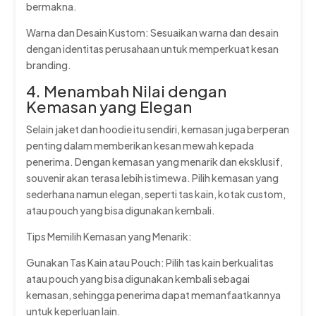
bermakna.
Warna dan Desain Kustom: Sesuaikan warna dan desain
dengan identitas perusahaan untuk memperkuat kesan
branding.
4. Menambah Nilai dengan
Kemasan yang Elegan
Selain jaket dan hoodie itu sendiri, kemasan juga berperan
penting dalam memberikan kesan mewah kepada
penerima. Dengan kemasan yang menarik dan eksklusif,
souvenir akan terasa lebih istimewa. Pilih kemasan yang
sederhana namun elegan, seperti tas kain, kotak custom,
atau pouch yang bisa digunakan kembali.
Tips Memilih Kemasan yang Menarik:
Gunakan Tas Kain atau Pouch: Pilih tas kain berkualitas
atau pouch yang bisa digunakan kembali sebagai
kemasan, sehingga penerima dapat memanfaatkannya
untuk keperluan lain.