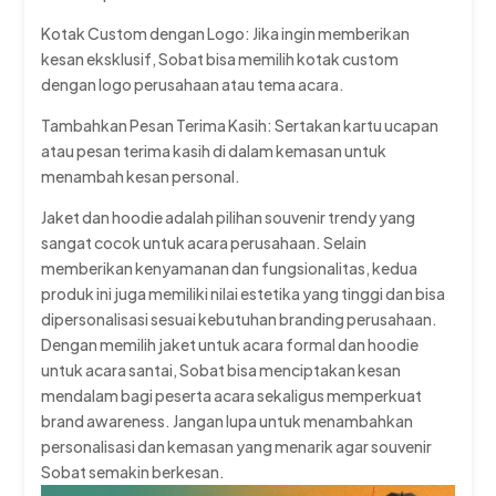
Kotak Custom dengan Logo: Jika ingin memberikan
kesan eksklusif, Sobat bisa memilih kotak custom
dengan logo perusahaan atau tema acara.
Tambahkan Pesan Terima Kasih: Sertakan kartu ucapan
atau pesan terima kasih di dalam kemasan untuk
menambah kesan personal.
Jaket dan hoodie adalah pilihan souvenir trendy yang
sangat cocok untuk acara perusahaan. Selain
memberikan kenyamanan dan fungsionalitas, kedua
produk ini juga memiliki nilai estetika yang tinggi dan bisa
dipersonalisasi sesuai kebutuhan branding perusahaan.
Dengan memilih jaket untuk acara formal dan hoodie
untuk acara santai, Sobat bisa menciptakan kesan
mendalam bagi peserta acara sekaligus memperkuat
brand awareness. Jangan lupa untuk menambahkan
personalisasi dan kemasan yang menarik agar souvenir
Sobat semakin berkesan.