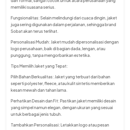
dan formal, sangat cocok untuk acara perusahaan yang
memiliki suasana serius.
Fungsionalitas: Selain melindungi dari cuaca dingin, jaket
juga sering digunakan dalam perjalanan, sehingga brand
Sobat akan terus terlihat.
Personalisasi Mudah: Jaket mudah dipersonalisasi dengan
logo perusahaan, baik di bagian dada, lengan, atau
punggung, tanpa mengorbankan estetika.
Tips Memilih Jaket yang Tepat:
Pilih Bahan Berkualitas: Jaket yang terbuat dari bahan
seperti polyester, fleece, atau kulit sintetis memberikan
kesan mewah dan tahan lama.
Perhatikan Desain dan Fit: Pastikan jaket memiliki desain
yang simpel namun elegan, dengan ukuran yang sesuai
untuk berbagai jenis tubuh.
Tambahkan Personalisasi: Letakkan logo atau pesan