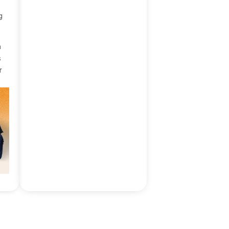
g
n
s
r