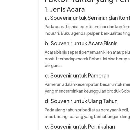
1. Jenis Acara
a. Souvenir untuk Seminar dan Kon
Pada acara bisnis seperti seminar dan konfer
industri. Buku agenda, pulpen berkualitas tin
b. Souvenir untuk Acara Bisnis
Acara bisnis seperti pertemuan klien atau p
positif terhadap merek Sobat. Ini bisa berup
berguna.
c. Souvenir untuk Pameran
Pameran adalah kesempatan besar untuk mening
yang mencerminkan keunggulan produk Sobat
d. Souvenir untuk Ulang Tahun
Pada ulang tahun pribadi atau perayaan kecil,
atau barang-barang yang berhubungan dengan
e. Souvenir untuk Pernikahan