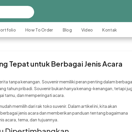
ortfolio
How To Order
Blog
Video
Kontak
ng Tepat untuk Berbagai Jenis Acara
erita tanpa kenangan. Souvenir memiliki peran penting dalam berbaga
 ulang tahun pribadi. Souvenir bukan hanya kenang-kenangan, tetapi ju
ai tamu, dan memperingati acara.
dah memilih dari rak toko suvenir. Dalam artikel ini, kita akan
m berbagai jenis acara dan memberikan panduan tentang bagaimana
nis acara, tema, dan tujuannya.
lu Dipertimbangkan