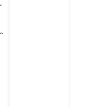
ai
an