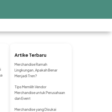
Artike Terbaru
Merchandise Ramah
i
Lingkungan, Apakah Benar
ga
Menjadi Tren?
Tips Memilih Vendor
Merchandise untuk Perusahaan
dan Event
Merchandise yang Disukai