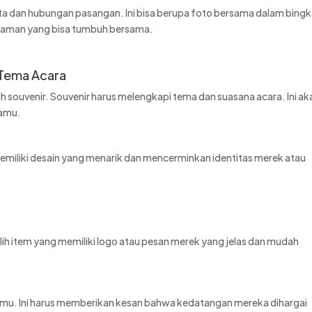
ta dan hubungan pasangan. Ini bisa berupa foto bersama dalam bingk
 tanaman yang bisa tumbuh bersama.
 Tema Acara
 souvenir. Souvenir harus melengkapi tema dan suasana acara. Ini ak
tamu.
memiliki desain yang menarik dan mencerminkan identitas merek atau
ilih item yang memiliki logo atau pesan merek yang jelas dan mudah
amu. Ini harus memberikan kesan bahwa kedatangan mereka dihargai