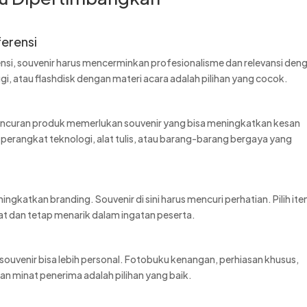
ferensi
ensi, souvenir harus mencerminkan profesionalisme dan relevansi den
ggi, atau flashdisk dengan materi acara adalah pilihan yang cocok.
eluncuran produk memerlukan souvenir yang bisa meningkatkan kesan
a perangkat teknologi, alat tulis, atau barang-barang bergaya yang
katkan branding. Souvenir di sini harus mencuri perhatian. Pilih it
 dan tetap menarik dalam ingatan peserta.
 souvenir bisa lebih personal. Fotobuku kenangan, perhiasan khusus,
 minat penerima adalah pilihan yang baik.