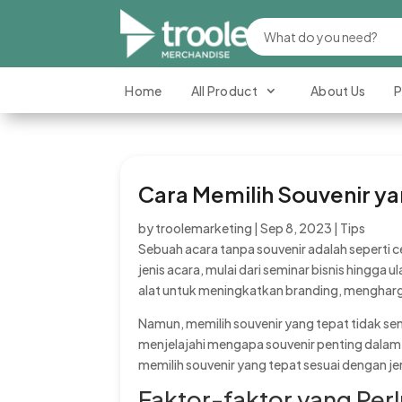
Home
All Product
About Us
P
Cara Memilih Souvenir ya
by
troolemarketing
|
Sep 8, 2023
|
Tips
Sebuah acara tanpa souvenir adalah seperti c
jenis acara, mulai dari seminar bisnis hingga
alat untuk meningkatkan branding, mengharg
Namun, memilih souvenir yang tepat tidak semu
menjelajahi mengapa souvenir penting dala
memilih souvenir yang tepat sesuai dengan je
Faktor-faktor yang Per