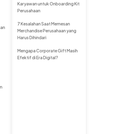
Karyawan untuk Onboarding Kit
Perusahaan
7 Kesalahan Saat Memesan
gan
Merchandise Perusahaan yang
Harus Dihindari
Mengapa Corporate Gift Masih
Efektif di Era Digital?
em