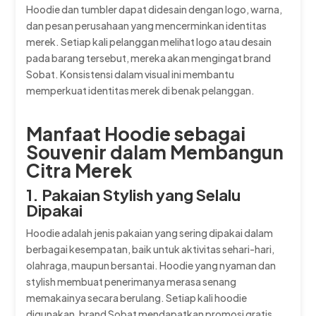
Hoodie dan tumbler dapat didesain dengan logo, warna,
dan pesan perusahaan yang mencerminkan identitas
merek. Setiap kali pelanggan melihat logo atau desain
pada barang tersebut, mereka akan mengingat brand
Sobat. Konsistensi dalam visual ini membantu
memperkuat identitas merek di benak pelanggan.
Manfaat Hoodie sebagai
Souvenir dalam Membangun
Citra Merek
1. Pakaian Stylish yang Selalu
Dipakai
Hoodie adalah jenis pakaian yang sering dipakai dalam
berbagai kesempatan, baik untuk aktivitas sehari-hari,
olahraga, maupun bersantai. Hoodie yang nyaman dan
stylish membuat penerimanya merasa senang
memakainya secara berulang. Setiap kali hoodie
digunakan, brand Sobat mendapatkan promosi gratis.