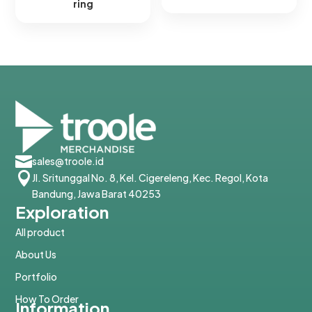
ring​

sales@troole.id

Jl. Sritunggal No. 8, Kel. Cigereleng, Kec. Regol, Kota
Bandung, Jawa Barat 40253
Exploration
All product
About Us
Portfolio
How To Order
Information