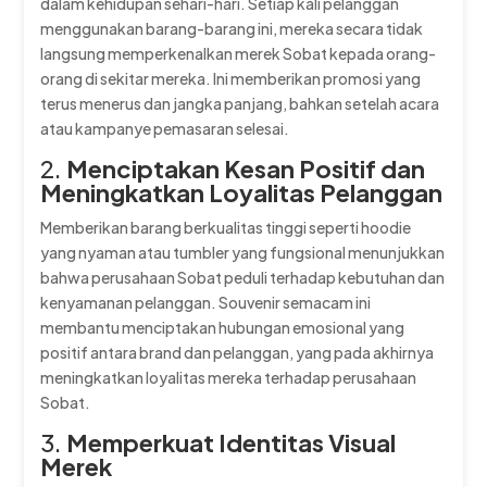
dalam kehidupan sehari-hari. Setiap kali pelanggan
menggunakan barang-barang ini, mereka secara tidak
langsung memperkenalkan merek Sobat kepada orang-
orang di sekitar mereka. Ini memberikan promosi yang
terus menerus dan jangka panjang, bahkan setelah acara
atau kampanye pemasaran selesai.
2.
Menciptakan Kesan Positif dan
Meningkatkan Loyalitas Pelanggan
Memberikan barang berkualitas tinggi seperti hoodie
yang nyaman atau tumbler yang fungsional menunjukkan
bahwa perusahaan Sobat peduli terhadap kebutuhan dan
kenyamanan pelanggan. Souvenir semacam ini
membantu menciptakan hubungan emosional yang
positif antara brand dan pelanggan, yang pada akhirnya
meningkatkan loyalitas mereka terhadap perusahaan
Sobat.
3.
Memperkuat Identitas Visual
Merek