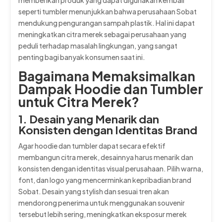
memberikan produk yang dapat digunakan kembali
seperti tumbler menunjukkan bahwa perusahaan Sobat
mendukung pengurangan sampah plastik. Hal ini dapat
meningkatkan citra merek sebagai perusahaan yang
peduli terhadap masalah lingkungan, yang sangat
penting bagi banyak konsumen saat ini.
Bagaimana Memaksimalkan
Dampak Hoodie dan Tumbler
untuk Citra Merek?
1. Desain yang Menarik dan
Konsisten dengan Identitas Brand
Agar hoodie dan tumbler dapat secara efektif
membangun citra merek, desainnya harus menarik dan
konsisten dengan identitas visual perusahaan. Pilih warna,
font, dan logo yang mencerminkan kepribadian brand
Sobat. Desain yang stylish dan sesuai tren akan
mendorong penerima untuk menggunakan souvenir
tersebut lebih sering, meningkatkan eksposur merek