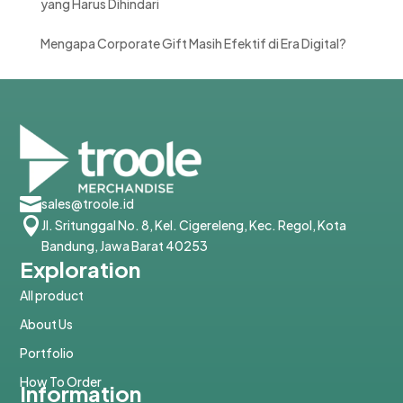
yang Harus Dihindari
Mengapa Corporate Gift Masih Efektif di Era Digital?

sales@troole.id

Jl. Sritunggal No. 8, Kel. Cigereleng, Kec. Regol, Kota
Bandung, Jawa Barat 40253
Exploration
All product
About Us
Portfolio
How To Order
Information