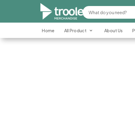
Home
All Product
About Us
P