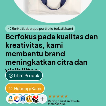
Berikut beberapa portfolio terbaik kami
Berfokus pada kualitas dan
kreativitas, kami
membantu brand
meningkatkan citra dan
visibilitas
Lihat Produk
Hubungi Kami
☆
☆
☆
☆
☆
Rating dari klien Troole
Merchandise