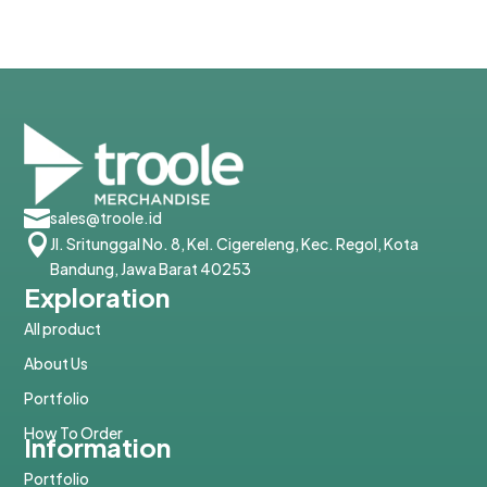

sales@troole.id

Jl. Sritunggal No. 8, Kel. Cigereleng, Kec. Regol, Kota
Bandung, Jawa Barat 40253
Exploration
All product
About Us
Portfolio
How To Order
Information
Portfolio